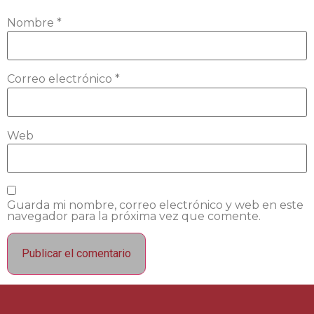
Nombre
*
Correo electrónico
*
Web
Guarda mi nombre, correo electrónico y web en este
navegador para la próxima vez que comente.