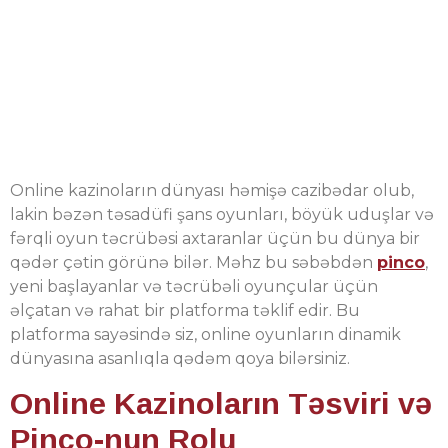
pinco Sayəsində
Online Oyun
Dünyasında Yeni
Sərgüzəştlərinə Başla!
Online kazinoların dünyası həmişə cazibədar olub,
lakin bəzən təsadüfi şans oyunları, böyük uduşlar və
fərqli oyun təcrübəsi axtaranlar üçün bu dünya bir
qədər çətin görünə bilər. Məhz bu səbəbdən
pinco
,
yeni başlayanlar və təcrübəli oyunçular üçün
əlçatan və rahat bir platforma təklif edir. Bu
platforma sayəsində siz, online oyunların dinamik
dünyasına asanlıqla qədəm qoya bilərsiniz.
Online Kazinoların Təsviri və
Pinco-nun Rolu