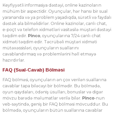
Keyfiyyətli informasiya dəstəyi, online kazinoların
mühüm bir aspectidir. Oyunçular, hər hansı bir sual
yarananda və ya problem yaşadıqda, sürətli və faydalı
dəstək ala bilməlidirlər. Online kazinolar, canlı chat,
e-poçt və telefon xidmətləri vasitəsilə müştəri dəstəyi
təqdim edir.
Pinco
, oyunçularına 7/24 canlı chat
xidməti təqdim edir. Təcrübəli müştəri xidməti
mütəxəssisləri, oyunçuların suallarını
cavablandırmaq və problemlərini həll etməyə
hazırdırlar.
FAQ (Sual-Cavab) Bölməsi
FAQ bölməsi, oyunçuların ən çox verilən suallarına
cavablar tapa biləcəyi bir bölmədir. Bu bölmədə,
oyun qaydaları, ödəniş üsulları, bonuslar və digər
mövzu barədə məlumatlar verilə bilər.
Pinco
-nun
veb-səytində, geniş bir FAQ bölməsi mövcuddur. Bu
bölmədə, oyunçuların bütün suallarına cavablar