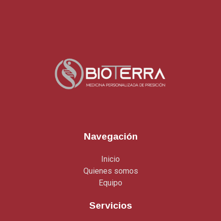
Navegación
Inicio
Quienes somos
Equipo
Servicios