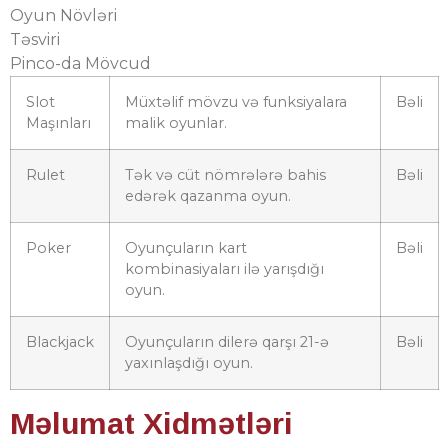
Oyun Növləri
Təsviri
Pinco-da Mövcud
Slot
Müxtəlif mövzu və funksiyalara
Bəli
Maşınları
malik oyunlar.
Rulet
Tək və cüt nömrələrə bahis
Bəli
edərək qazanma oyun.
Poker
Oyunçuların kart
Bəli
kombinasiyaları ilə yarışdığı
oyun.
Blackjack
Oyunçuların dilerə qarşı 21-ə
Bəli
yaxınlaşdığı oyun.
Məlumat Xidmətləri