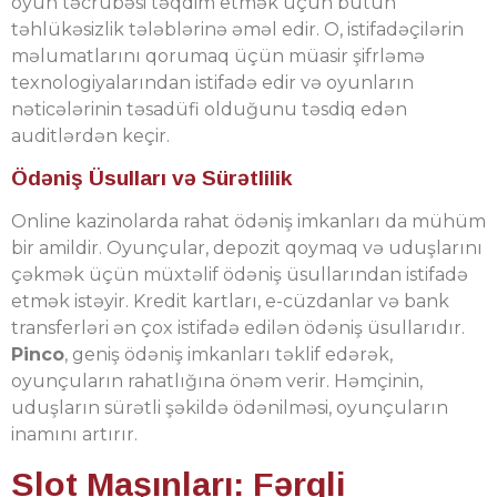
oyun təcrübəsi təqdim etmək üçün bütün
təhlükəsizlik tələblərinə əməl edir. O, istifadəçilərin
məlumatlarını qorumaq üçün müasir şifrləmə
texnologiyalarından istifadə edir və oyunların
nəticələrinin təsadüfi olduğunu təsdiq edən
auditlərdən keçir.
Ödəniş Üsulları və Sürətlilik
Online kazinolarda rahat ödəniş imkanları da mühüm
bir amildir. Oyunçular, depozit qoymaq və uduşlarını
çəkmək üçün müxtəlif ödəniş üsullarından istifadə
etmək istəyir. Kredit kartları, e-cüzdanlar və bank
transferləri ən çox istifadə edilən ödəniş üsullarıdır.
Pinco
, geniş ödəniş imkanları təklif edərək,
oyunçuların rahatlığına önəm verir. Həmçinin,
uduşların sürətli şəkildə ödənilməsi, oyunçuların
inamını artırır.
Slot Maşınları: Fərqli