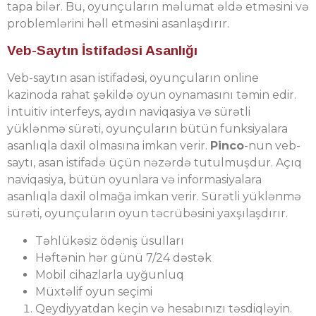
tapa bilər. Bu, oyunçuların məlumat əldə etməsini və
problemlərini həll etməsini asanlaşdırır.
Veb-Saytın İstifadəsi Asanlığı
Veb-saytın asan istifadəsi, oyunçuların online
kazinoda rahat şəkildə oyun oynamasını təmin edir.
İntuitiv interfeys, aydın naviqasiya və sürətli
yüklənmə sürəti, oyunçuların bütün funksiyalara
asanlıqla daxil olmasına imkan verir.
Pinco
-nun veb-
saytı, asan istifadə üçün nəzərdə tutulmuşdur. Açıq
naviqasiya, bütün oyunlara və informasiyalara
asanlıqla daxil olmağa imkan verir. Sürətli yüklənmə
sürəti, oyunçuların oyun təcrübəsini yaxşılaşdırır.
Təhlükəsiz ödəniş üsulları
Həftənin hər günü 7/24 dəstək
Mobil cihazlarla uyğunluq
Müxtəlif oyun seçimi
Qeydiyyatdan keçin və hesabınızı təsdiqləyin.