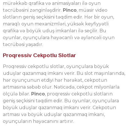
mürəkkəb qrafika və animasiyaları ilə oyun
təcrübəsini zənginləşdirir.
Pinco
, müasir video
slotların geniş seçkisini təqdim edir. Hər bir oyun,
maraqlı oyun mexanizmləri, yüksək keyfiyyətli
qrafika və böyük uduş imkanları ilə seçilir. Bu
oyunlar, oyunçulara həyəcanlı və əyləncəli oyun
təcrübəsi yaşadır.
Proqressiv Cekpotlu Slotlar
Proqressiv cekpotlu slotlar, oyunçulara böyük
uduşlar qazanmaq imkanı verir. Bu slot maşınlarında,
hər oyunçunun etdiyi hər hərəkət, cekpotun
artmasına səbəb olur. Nəticədə, cekpot milyonlarla
ölçülə bilər.
Pinco
, proqressiv cekpotlu slotların
geniş seçkisini təqdim edir. Bu oyunlar, oyunçulara
böyük uduşlar qazanmaq imkanı verir. Cekpotun
artması və böyük uduşlar qazanmaq imkanı,
oyunçuların həyəcanını artırır.