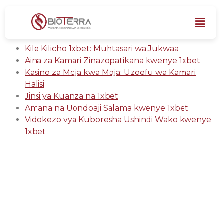
Ukishinda Vipi: Fursa Tele Zinazokungoja Kupitia
1xbet Zinaweza Kukuongezea Mapato Yako Bila
Shaka.
Kile Kilicho 1xbet: Muhtasari wa Jukwaa
Aina za Kamari Zinazopatikana kwenye 1xbet
Kasino za Moja kwa Moja: Uzoefu wa Kamari
Halisi
Jinsi ya Kuanza na 1xbet
Amana na Uondoaji Salama kwenye 1xbet
Vidokezo vya Kuboresha Ushindi Wako kwenye
1xbet
Ukishinda Vipi: Fursa
Tele Zinazokungoja
Kupitia 1xbet Zinaweza
Kukuongezea Mapato