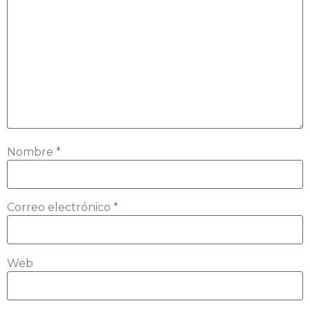
Nombre
*
Correo electrónico
*
Web