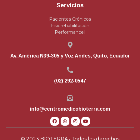
Servicios
Pacientes Crónicos
Fisiorehabilitación
Performancell
Av. América N39-305 y Voz Andes, Quito, Ecuador
(02) 292-0547
info@centromedicobioterra.com
© 2023 BIOTERRA • Todos los derechos