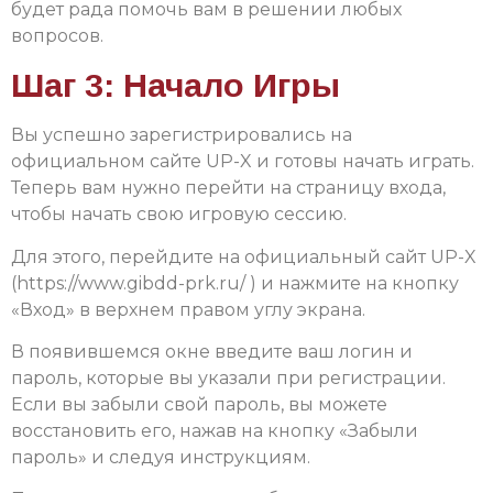
будет рада помочь вам в решении любых
вопросов.
Шаг 3: Начало Игры
Вы успешно зарегистрировались на
официальном сайте UP-X и готовы начать играть.
Теперь вам нужно перейти на страницу входа,
чтобы начать свою игровую сессию.
Для этого, перейдите на официальный сайт UP-X
(https://www.gibdd-prk.ru/ ) и нажмите на кнопку
«Вход» в верхнем правом углу экрана.
В появившемся окне введите ваш логин и
пароль, которые вы указали при регистрации.
Если вы забыли свой пароль, вы можете
восстановить его, нажав на кнопку «Забыли
пароль» и следуя инструкциям.