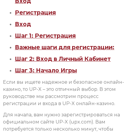
Вход
Регистрация
Вход
Шаг 1: Регистрация
Важные шаги для регистрации:
Шаг 2: Вход в Личный Кабинет
Шаг 3: Начало Игры
Если вы ищете надежное и безопасное онлайн-
казино, то UP-X – это отличный выбор. В этом
руководстве мы рассмотрим процесс
регистрации и входа в UP-X онлайн-казино.
Для начала, вам нужно зарегистрироваться на
официальном сайте UP-X (upx.com). Вам
потребуется только несколько минут, чтобы