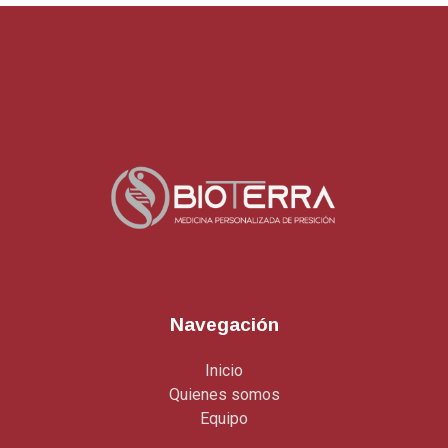
Navegación
Inicio
Quienes somos
Equipo