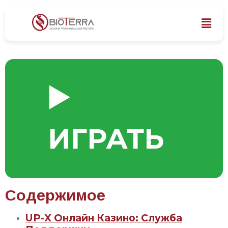
UP-X онлайн казино –
служба поддержки
▶️
ИГРАТЬ
Содержимое
UP-X Онлайн Казино: Служба