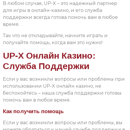
В любом случае, UP-X – это надежный партнер
для игры в онлайн-казино, и его служба
поддержки всегда готова помочь вам в любое
время.
Так что не откладывайте, начните играть и
получайте помощь, когда вам это нужно!
UP-X Онлайн Казино:
Служба Поддержки
Если у вас возникли вопросы или проблемы при
использовании UP-X онлайн казино, не
беспокойтесь – наша служба поддержки готовы
помочь вам в любое время.
Как получить помощь
Если у вас возникли вопросы или проблемы, вы
можете обратиться к нашей службе поддержки в