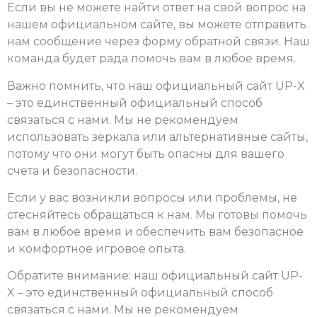
Если вы не можете найти ответ на свой вопрос на
нашем официальном сайте, вы можете отправить
нам сообщение через форму обратной связи. Наш
команда будет рада помочь вам в любое время.
Важно помнить, что наш официальный сайт UP-X
– это единственный официальный способ
связаться с нами. Мы не рекомендуем
использовать зеркала или альтернативные сайты,
потому что они могут быть опасны для вашего
счета и безопасности.
Если у вас возникли вопросы или проблемы, не
стесняйтесь обращаться к нам. Мы готовы помочь
вам в любое время и обеспечить вам безопасное
и комфортное игровое опыта.
Обратите внимание: наш официальный сайт UP-
X – это единственный официальный способ
связаться с нами. Мы не рекомендуем