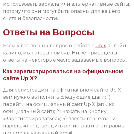
использовать зеркала или альтернативные сайты,
потому что они могут быть опасны для вашего
счета и безопасности.
Ответы на Вопросы
Если у вас возник вопрос о работе с
up x
онлайн-
казино, мы готовы помочь. Ниже приведены
ответы на некоторые часто задаваемые вопросы.
Как зарегистрироваться на официальном
сайте Up X?
Для регистрации на официальном сайте Up X
вам нужно выполнить следующие шаги: 1)
перейти на официальный сайт Up X (ап икс
официальный сайт); 2) нажать на кнопку
«Зарегистрироваться»; 3) ввести ваш email и
пароль; 4) подтвердить регистрацию, отправив
письмо на указанный email.