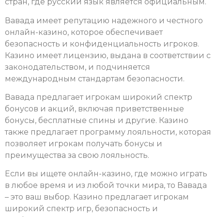
стран, где русский язык является официальным.
Вавада имеет репутацию надежного и честного
онлайн-казино, которое обеспечивает
безопасность и конфиденциальность игроков.
Казино имеет лицензию, выдана в соответствии с
законодательством, и подчиняется
международным стандартам безопасности.
Вавада предлагает игрокам широкий спектр
бонусов и акций, включая приветственные
бонусы, бесплатные спины и другие. Казино
также предлагает программу лояльности, которая
позволяет игрокам получать бонусы и
преимущества за свою лояльность.
Если вы ищете онлайн-казино, где можно играть
в любое время и из любой точки мира, то Вавада
– это ваш выбор. Казино предлагает игрокам
широкий спектр игр, безопасность и