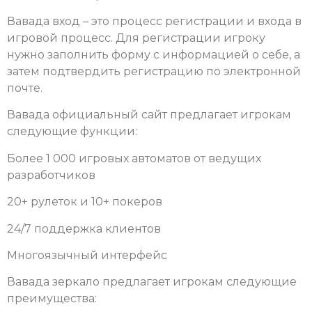
Вавада вход – это процесс регистрации и входа в
игровой процесс. Для регистрации игроку
нужно заполнить форму с информацией о себе, а
затем подтвердить регистрацию по электронной
почте.
Вавада официальный сайт предлагает игрокам
следующие функции:
Более 1 000 игровых автоматов от ведущих
разработчиков
20+ рулеток и 10+ покеров
24/7 поддержка клиентов
Многоязычный интерфейс
Вавада зеркало предлагает игрокам следующие
преимущества: