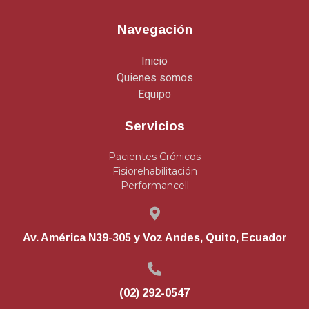
Navegación
Inicio
Quienes somos
Equipo
Servicios
Pacientes Crónicos
Fisiorehabilitación
Performancell
Av. América N39-305 y Voz Andes, Quito, Ecuador
(02) 292-0547