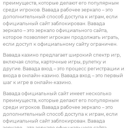
преимуществ, которые делают его популярным
среди игроков. Вавада рабочее зеркало – это
дополнительный способ доступа к играм, если
официальный сайт заблокирован. Вавада
зеркало – это зеркало официального сайта,
которое позволяет игрокам продолжать играть,
если доступ к официальному сайту ограничен.
Вавада казино предлагает широкий спектр игр,
включая слоты, карточные игры, рулетку и
другие. Вавада вход – это процесс регистрации и
входа в онлайн-казино. Вавада вход – это первый
шаг к игре в онлайн-казино.
Вавада официальный сайт имеет несколько
преимуществ, которые делают его популярным
среди игроков. Вавада рабочее зеркало – это
дополнительный способ доступа к играм, если
официальный сайт заблокирован. Вавада
зеркало – это зеркало официального сайта,