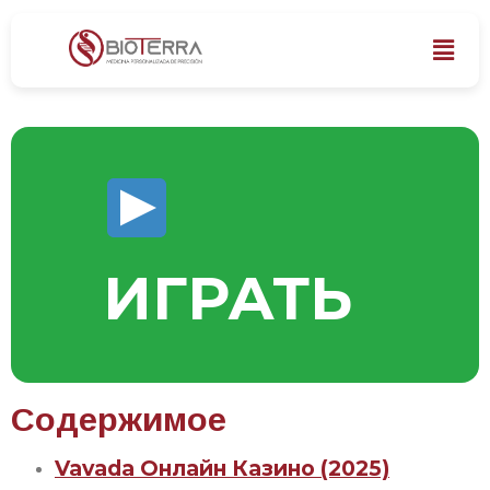
Vavada онлайн казино
(2025)
ИГРАТЬ
Содержимое
Vavada Онлайн Казино (2025)