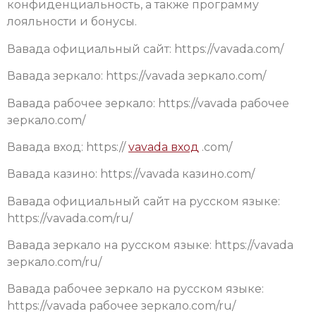
конфиденциальность, а также программу
лояльности и бонусы.
Вавада официальный сайт: https://vavada.com/
Вавада зеркало: https://vavada зеркало.com/
Вавада рабочее зеркало: https://vavada рабочее
зеркало.com/
Вавада вход: https://
vavada вход
.com/
Вавада казино: https://vavada казино.com/
Вавада официальный сайт на русском языке:
https://vavada.com/ru/
Вавада зеркало на русском языке: https://vavada
зеркало.com/ru/
Вавада рабочее зеркало на русском языке:
https://vavada рабочее зеркало.com/ru/