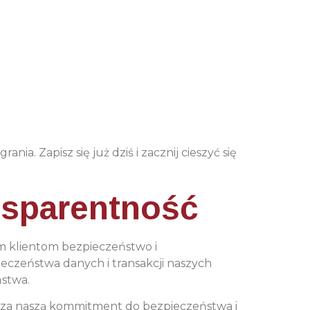
ia. Zapisz się już dziś i zacznij cieszyć się
nsparentność
im klientom bezpieczeństwo i
eczeństwa danych i transakcji naszych
ństwa.
erdza naszą kommitment do bezpieczeństwa i