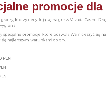
jalne promocje dla
graczy, którzy decydują się na grę w Vavada Casino. Dz
wygrania.
my specjalne promocje, które pozwolą Wam cieszyć się n
 się najlepszymi warunkami do gry.
00 PLN
PLN
 PLN