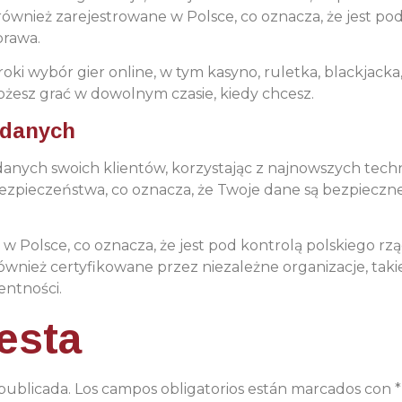
również zarejestrowane w Polsce, co oznacza, że jest pod
prawa.
ki wybór gier online, w tym kasyno, ruletka, blackjacka,
możesz grać w dowolnym czasie, kiedy chcesz.
 danych
nych swoich klientów, korzystając z najnowszych techn
bezpieczeństwa, co oznacza, że Twoje dane są bezpiecz
w Polsce, co oznacza, że jest pod kontrolą polskiego rz
również certyfikowane przez niezależne organizacje, taki
ntności.
esta
publicada.
Los campos obligatorios están marcados con
*