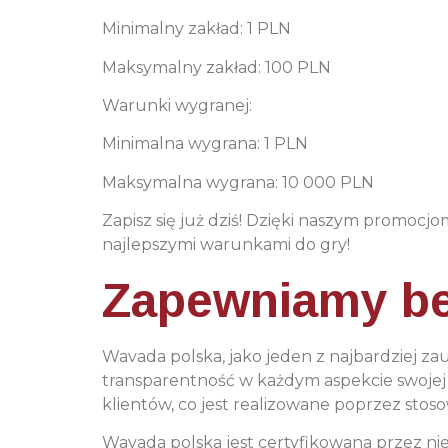
Minimalny zakład: 1 PLN
Maksymalny zakład: 100 PLN
Warunki wygranej:
Minimalna wygrana: 1 PLN
Maksymalna wygrana: 10 000 PLN
Zapisz się już dziś! Dzięki naszym promocjom,
najlepszymi warunkami do gry!
Zapewniamy be
Wavada polska, jako jeden z najbardziej z
transparentność w każdym aspekcie swojej 
klientów, co jest realizowane poprzez sto
Wavada polska jest certyfikowana przez ni