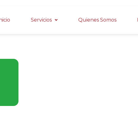
ine casino w 
nicio
Servicios
Quienes Somos
omocyjna