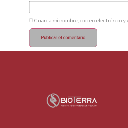
Guarda mi nombre, correo electrónico y