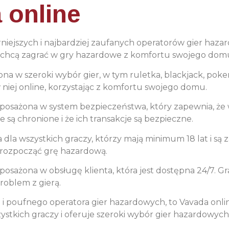
 online
niejszych i najbardziej zaufanych operatorów gier haza
zy chcą zagrać w gry hazardowe z komfortu swojego dom
a w szeroki wybór gier, w tym ruletka, blackjack, poker
 niej online, korzystając z komfortu swojego domu.
posażona w system bezpieczeństwa, który zapewnia, że w
są chronione i że ich transakcje są bezpieczne.
 dla wszystkich graczy, którzy mają minimum 18 lat i są
 i rozpocząć grę hazardową.
posażona w obsługę klienta, która jest dostępna 24/7. 
problem z gierą.
i poufnego operatora gier hazardowych, to Vavada onlin
zystkich graczy i oferuje szeroki wybór gier hazardowych