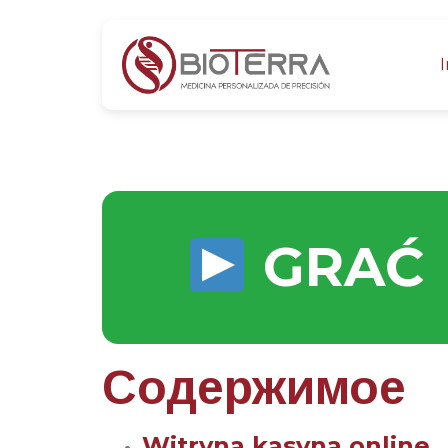
Vavada onl
I
oferta pr
GRAĆ
Содержимое
Witryna kasyna online