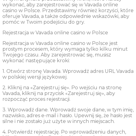
wykonać, aby zarejestrować się w Vavada online
casino w Polsce. Przedstawimy również korzyści, które
oferuje Vavada, a także odpowiednie wskazówki, aby
pomóc w Twoim podejściu do gry.
Rejestracja w Vavada online casino w Polsce
Rejestracja w Vavada online casino w Polsce jest
prostym procesem, który wymaga tylko kilku minut
Twojego czasu. Aby zarejestrować się, musisz
wykonać następujące kroki:
1. Otwórz stronę Vavada. Wprowadź adres URL Vavada
w polskiej wersji językowej.
2. Kliknij na «Zarejestruj się». Po wejściu na stronę
Vavada, kliknij na przycisk «Zarejestruj się», aby
rozpocząć proces rejestracji.
3. Wprowadź dane. Wprowadź swoje dane, w tym imię,
nazwisko, adres e-mail i hasło. Upewnij się, że hasło jest
silne i nie zostało już użyte w innych miejscach.
4. Potwierdź rejestrację. Po wprowadzeniu danych,