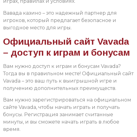
играх, правилах и условиях.
Вавада казино – это надежный партнер для
игроков, который предлагает безопасное и
выгодное место для игры.
Официальный сайт Vavada
– доступ к играм и бонусам
Вам нужно доступ к играм и бонусам Vavada?
Тогда вы в правильном месте! Официальный сайт
Vavada – это ваш путь к выигрышной игре и
получению дополнительных преимуществ.
Вам нужно зарегистрироваться на официальном
сайте Vavada, чтобы начать играть и получать
бонусы. Регистрация занимает считанные
минуты, и вы сможете начать играть в любое
время.