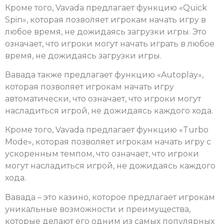
Кроме того, Vavada предлагает функцию «Quick
Spin», которая позволяет игрокам начать игру в
любое время, не дожидаясь загрузки игры. Это
означает, что игроки могут начать играть в любое
время, не дожидаясь загрузки игры.
Вавада также предлагает функцию «Autoplay»,
которая позволяет игрокам начать игру
автоматически, что означает, что игроки могут
насладиться игрой, не дожидаясь каждого хода.
Кроме того, Vavada предлагает функцию «Turbo
Mode», которая позволяет игрокам начать игру с
ускоренным темпом, что означает, что игроки
могут насладиться игрой, не дожидаясь каждого
хода.
Вавада – это казино, которое предлагает игрокам
уникальные возможности и преимущества,
которые делают его одним из самых популярных