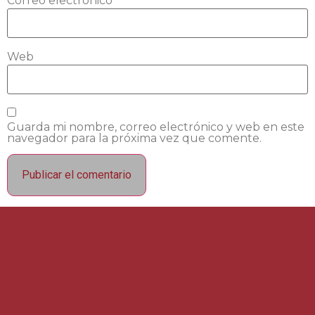
Correo electrónico
*
Web
Guarda mi nombre, correo electrónico y web en este
navegador para la próxima vez que comente.