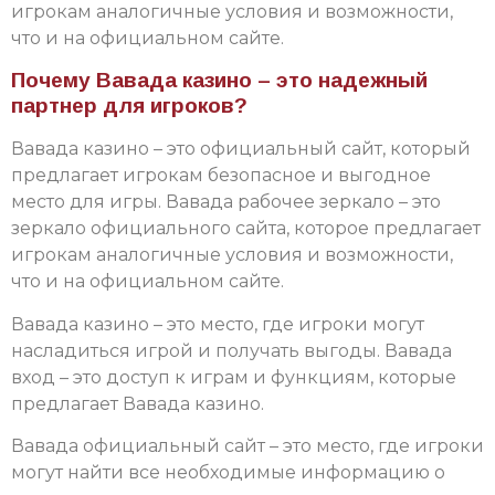
игрокам аналогичные условия и возможности,
что и на официальном сайте.
Почему Вавада казино – это надежный
партнер для игроков?
Вавада казино – это официальный сайт, который
предлагает игрокам безопасное и выгодное
место для игры. Вавада рабочее зеркало – это
зеркало официального сайта, которое предлагает
игрокам аналогичные условия и возможности,
что и на официальном сайте.
Вавада казино – это место, где игроки могут
насладиться игрой и получать выгоды. Вавада
вход – это доступ к играм и функциям, которые
предлагает Вавада казино.
Вавада официальный сайт – это место, где игроки
могут найти все необходимые информацию о