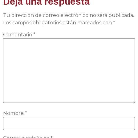
Deja una respuesta
Tu dirección de correo electrónico no será publicada.
Los campos obligatorios están marcados con
*
Comentario
*
Nombre
*