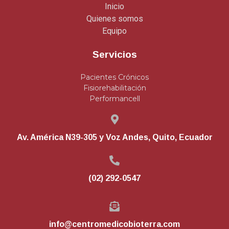
Inicio
Quienes somos
Equipo
Servicios
Pacientes Crónicos
Fisiorehabilitación
Performancell
Av. América N39-305 y Voz Andes, Quito, Ecuador
(02) 292-0547
info@centromedicobioterra.com