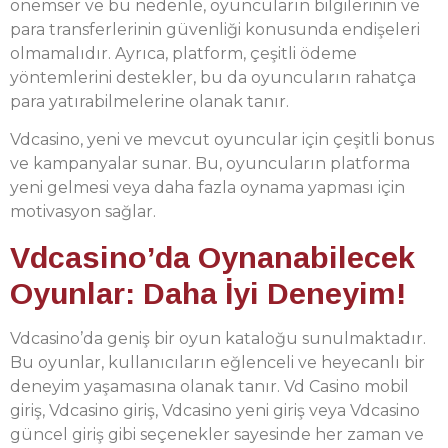
önemser ve bu nedenle, oyuncuların bilgilerinin ve
para transferlerinin güvenliği konusunda endişeleri
olmamalıdır. Ayrıca, platform, çeşitli ödeme
yöntemlerini destekler, bu da oyuncuların rahatça
para yatırabilmelerine olanak tanır.
Vdcasino, yeni ve mevcut oyuncular için çeşitli bonus
ve kampanyalar sunar. Bu, oyuncuların platforma
yeni gelmesi veya daha fazla oynama yapması için
motivasyon sağlar.
Vdcasino’da Oynanabilecek
Oyunlar: Daha İyi Deneyim!
Vdcasino’da geniş bir oyun kataloğu sunulmaktadır.
Bu oyunlar, kullanıcıların eğlenceli ve heyecanlı bir
deneyim yaşamasına olanak tanır. Vd Casino mobil
giriş, Vdcasino giriş, Vdcasino yeni giriş veya Vdcasino
güncel giriş gibi seçenekler sayesinde her zaman ve