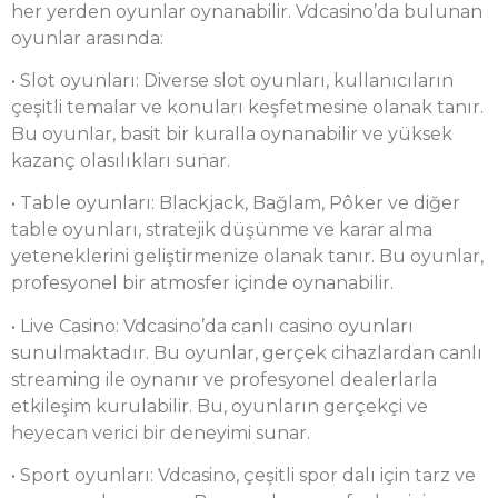
her yerden oyunlar oynanabilir. Vdcasino’da bulunan
oyunlar arasında:
• Slot oyunları: Diverse slot oyunları, kullanıcıların
çeşitli temalar ve konuları keşfetmesine olanak tanır.
Bu oyunlar, basit bir kuralla oynanabilir ve yüksek
kazanç olasılıkları sunar.
• Table oyunları: Blackjack, Bağlam, Pôker ve diğer
table oyunları, stratejik düşünme ve karar alma
yeteneklerini geliştirmenize olanak tanır. Bu oyunlar,
profesyonel bir atmosfer içinde oynanabilir.
• Live Casino: Vdcasino’da canlı casino oyunları
sunulmaktadır. Bu oyunlar, gerçek cihazlardan canlı
streaming ile oynanır ve profesyonel dealerlarla
etkileşim kurulabilir. Bu, oyunların gerçekçi ve
heyecan verici bir deneyimi sunar.
• Sport oyunları: Vdcasino, çeşitli spor dalı için tarz ve