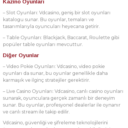
Kazino Oyunları
– Slot Oyunları: Vdcasino, geniş bir slot oyunları
katalogu sunar. Bu oyunlar, temaları ve
tasarımlarıyla oyuncuları heyecana getirir.
– Table Oyunları: Blackjack, Baccarat, Roulette gibi
popüler table oyunları mevcuttur.
Diğer Oyunlar
– Video Pokie Oyunları: Vdcasino, video pokie
oyunları da sunar, bu oyunlar genellikle daha
karmaşık ve ilginç stratejiler gerektirir.
– Live Casino Oyunları: Vdcasino, canlı casino oyunları
sunarak, oyunculara gerçek zamanlı bir deneyim
sunar. Bu oyunlar, profesyonel dealerlar ile oynanır
ve canlı stream ile takip edilir.
Vdcasino, güvenliği ve şifreleme teknolojilerini