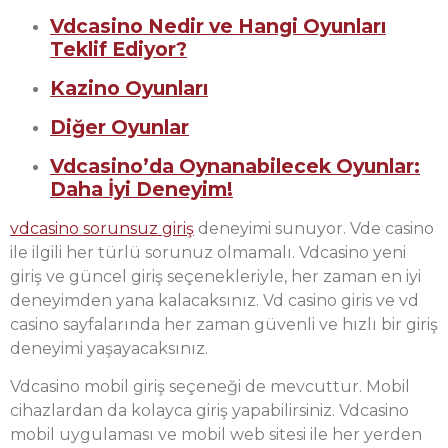
Vdcasino Nedir ve Hangi Oyunları
Teklif Ediyor?
Kazino Oyunları
Diğer Oyunlar
Vdcasino’da Oynanabilecek Oyunlar:
Daha İyi Deneyim!
vdcasino sorunsuz giriş
deneyimi sunuyor. Vde casino
ile ilgili her türlü sorunuz olmamalı. Vdcasino yeni
giriş ve güncel giriş seçenekleriyle, her zaman en iyi
deneyimden yana kalacaksınız. Vd casino giris ve vd
casino sayfalarında her zaman güvenli ve hızlı bir giriş
deneyimi yaşayacaksınız.
Vdcasino mobil giriş seçeneği de mevcuttur. Mobil
cihazlardan da kolayca giriş yapabilirsiniz. Vdcasino
mobil uygulaması ve mobil web sitesi ile her yerden