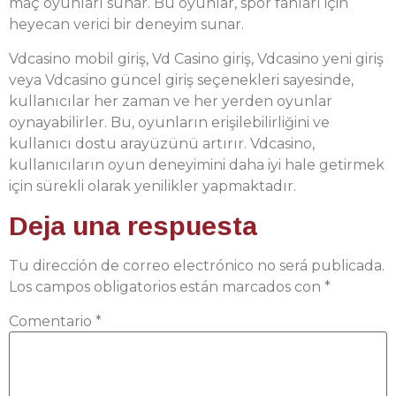
maç oyunları sunar. Bu oyunlar, spor fanları için
heyecan verici bir deneyim sunar.
Vdcasino mobil giriş, Vd Casino giriş, Vdcasino yeni giriş
veya Vdcasino güncel giriş seçenekleri sayesinde,
kullanıcılar her zaman ve her yerden oyunlar
oynayabilirler. Bu, oyunların erişilebilirliğini ve
kullanıcı dostu arayüzünü artırır. Vdcasino,
kullanıcıların oyun deneyimini daha iyi hale getirmek
için sürekli olarak yenilikler yapmaktadır.
Deja una respuesta
Tu dirección de correo electrónico no será publicada.
Los campos obligatorios están marcados con
*
Comentario
*