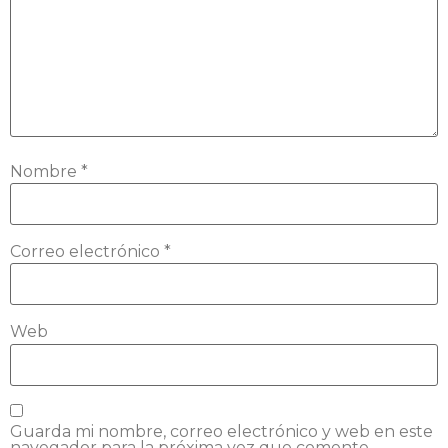
Nombre
*
Correo electrónico
*
Web
Guarda mi nombre, correo electrónico y web en este
navegador para la próxima vez que comente.