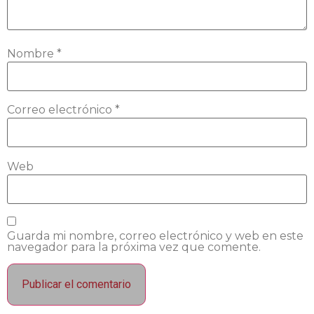
Nombre
*
Correo electrónico
*
Web
Guarda mi nombre, correo electrónico y web en este
navegador para la próxima vez que comente.