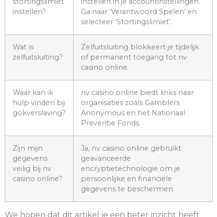
stortingslimiet
instellen in je accountinstellingen.
instellen?
Ga naar ‘Verantwoord Spelen’ en
selecteer ‘Stortingslimiet’.
Wat is
Zelfuitsluiting blokkeert je tijdelijk
zelfuitsluiting?
of permanent toegang tot nv
casino online.
Waar kan ik
nv casino online biedt links naar
hulp vinden bij
organisaties zoals Gamblers
gokverslaving?
Anonymous en het Nationaal
Preventie Fonds.
Zijn mijn
Ja, nv casino online gebruikt
gegevens
geavanceerde
veilig bij nv
encryptietechnologie om je
casino online?
persoonlijke en financiële
gegevens te beschermen.
We hopen dat dit artikel je een beter inzicht heeft