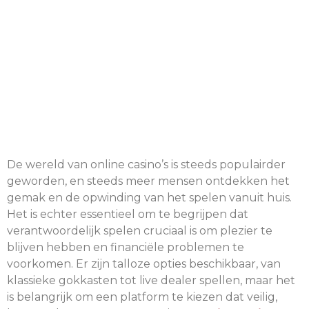
een complete
handleiding voor
verantwoordelijk
spelen bij nv casino
online.
De wereld van online casino’s is steeds populairder
geworden, en steeds meer mensen ontdekken het
gemak en de opwinding van het spelen vanuit huis.
Het is echter essentieel om te begrijpen dat
verantwoordelijk spelen cruciaal is om plezier te
blijven hebben en financiële problemen te
voorkomen. Er zijn talloze opties beschikbaar, van
klassieke gokkasten tot live dealer spellen, maar het
is belangrijk om een platform te kiezen dat veilig,