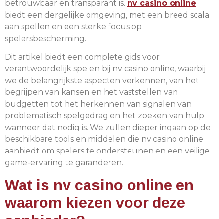
betrouwbaar en transparant is.
nv casino online
biedt een dergelijke omgeving, met een breed scala
aan spellen en een sterke focus op
spelersbescherming.
Dit artikel biedt een complete gids voor
verantwoordelijk spelen bij nv casino online, waarbij
we de belangrijkste aspecten verkennen, van het
begrijpen van kansen en het vaststellen van
budgetten tot het herkennen van signalen van
problematisch spelgedrag en het zoeken van hulp
wanneer dat nodig is. We zullen dieper ingaan op de
beschikbare tools en middelen die nv casino online
aanbiedt om spelers te ondersteunen en een veilige
game-ervaring te garanderen.
Wat is nv casino online en
waarom kiezen voor deze