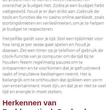
overschat je budget niet. Zodra je een budget hebt
vastgesteld, houd je er dan strikt aan. Gebruik de
tools en functies die nv casino online aanbiedt, zoals
stortingslimieten en verlieslimieten, om je te helpen
je budget te respecteren.
Hetzelfde geldt voor je tijd. Stel een tijdslimiet voor
hoe lang je per sessie gaat spelen en houd je
daaraan. Zet een timer op je telefoon of gebruik de
clock-functie van je computer om de tijd bij te
houden. Neem regelmatig pauzes om te
ontspannen en te voorkomen dat je gefrustreerd
raakt of impulsieve beslissingen neemt. Het is
belangrijk om te onthouden dat gokken een vorm
van entertainment moet zijn, en dat je er niet te veel
tijd en energie in moet steken.
Herkennen van