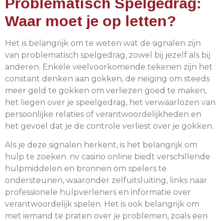
Problematisch Spelgedrag:
Waar moet je op letten?
Het is belangrijk om te weten wat de signalen zijn
van problematisch spelgedrag, zowel bij jezelf als bij
anderen. Enkele veelvoorkomende tekenen zijn het
constant denken aan gokken, de neiging om steeds
meer geld te gokken om verliezen goed te maken,
het liegen over je speelgedrag, het verwaarlozen van
persoonlijke relaties of verantwoordelijkheden en
het gevoel dat je de controle verliest over je gokken.
Als je deze signalen herkent, is het belangrijk om
hulp te zoeken. nv casino online biedt verschillende
hulpmiddelen en bronnen om spelers te
ondersteunen, waaronder zelfuitsluiting, links naar
professionele hulpverleners en informatie over
verantwoordelijk spelen. Het is ook belangrijk om
met iemand te praten over je problemen, zoals een