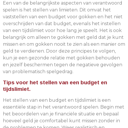
Een van de belangrijkste aspecten van verantwoord
spelen is het stellen van limieten. Dit omvat het
vaststellen van een budget voor gokken en het niet
overschrijden van dat budget, evenals het instellen
van een tijdslimiet voor hoe lang je speelt. Het is ook
belangrijk om alleen te gokken met geld dat je kunt
missen en om gokken nooit te zien als een manier om
geld te verdienen. Door deze principes te volgen,
kun je een gezonde relatie met gokken behouden
en jezelf beschermen tegen de negatieve gevolgen
van problematisch spelgedrag.
Tips voor het stellen van een budget en
tijdslimiet.
Het stellen van een budget en tijdslimiet is een
essentiële stap in het verantwoord spelen. Begin met
het beoordelen van je financiële situatie en bepaal
hoeveel geld je comfortabel kunt missen zonder in
de problemen te komen. Wees realistisch en