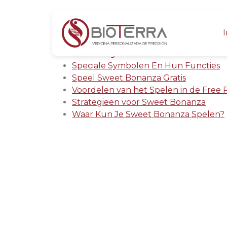
Verwen jezelf met spins: Sweet Bonanz
Wat is Sweet Bonanza?
I
De Symbolen en Hun Waarde
De Honingraat Scatter
Speciale Symbolen En Hun Functies
Speel Sweet Bonanza Gratis
Voordelen van het Spelen in de Free
Strategieën voor Sweet Bonanza
Waar Kun Je Sweet Bonanza Spelen?
Verwen jez
Bonanza fr
op zoete pr