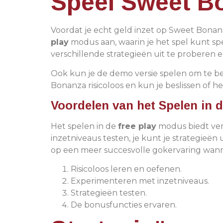
Speel Sweet B
Voordat je echt geld inzet op Sweet Bonanza
play
modus aan, waarin je het spel kunt spe
verschillende strategieën uit te proberen en
Ook kun je de demo versie spelen om te be
Bonanza risicoloos en kun je beslissen of het 
Voordelen van het Spelen in 
Het spelen in de
free play
modus biedt vers
inzetniveaus testen, je kunt je strategieën
op een meer succesvolle gokervaring wanne
Risicoloos leren en oefenen.
Experimenteren met inzetniveaus.
Strategieën testen.
De bonusfuncties ervaren.