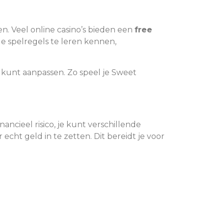
en. Veel online casino’s bieden een
free
de spelregels te leren kennen,
 kunt aanpassen. Zo speel je Sweet
ncieel risico, je kunt verschillende
echt geld in te zetten. Dit bereidt je voor