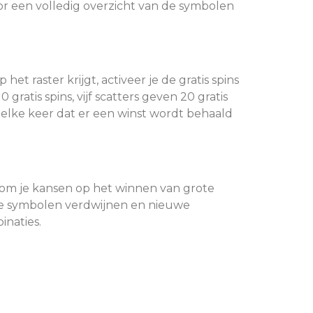
oor een volledig overzicht van de symbolen
t raster krijgt, activeer je de gratis spins
 gratis spins, vijf scatters geven 20 gratis
ie elke keer dat er een winst wordt behaald
 om je kansen op het winnen van grote
nde symbolen verdwijnen en nieuwe
naties.