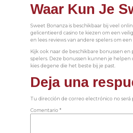
Waar Kun Je S
Sweet Bonanza is beschikbaar bij veel onli
gelicentieerd casino te kiezen om een veil
en lees reviews van andere spelers om een
Kijk ook naar de beschikbare bonussen en 
spelers. Deze bonussen kunnen je helpen om
kies degene die het beste bij je past.
Deja una respu
Tu dirección de correo electrónico no será 
Comentario
*