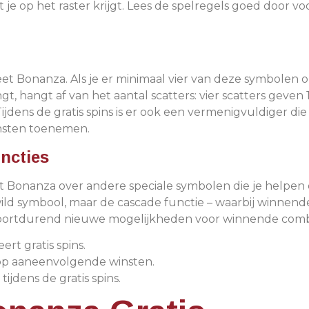
 je op het raster krijgt. Lees de spelregels goed door v
t Bonanza. Als je er minimaal vier van deze symbolen op he
gt, hangt af van het aantal scatters: vier scatters geven 10
 Tijdens de gratis spins is er ook een vermenigvuldiger d
insten toenemen.
ncties
et Bonanza over andere speciale symbolen die je helpen
 wild symbool, maar de cascade functie – waarbij winne
voortdurend nieuwe mogelijkheden voor winnende combi
ert gratis spins.
op aaneenvolgende winsten.
tijdens de gratis spins.