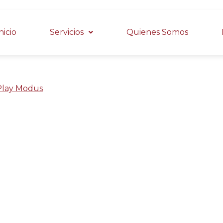
a free play en win kansen op zoete prijzen!
nicio
Servicios
Quienes Somos
 Play Modus
elf met spins
ee play en wi
ijzen!