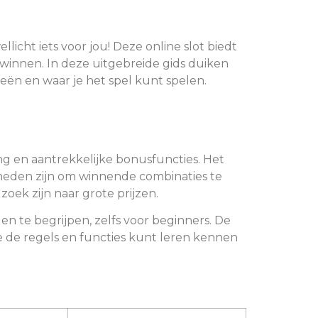
llicht iets voor jou! Deze online slot biedt
 winnen. In deze uitgebreide gids duiken
eën en waar je het spel kunt spelen.
ng en aantrekkelijke bonusfuncties. Het
ijkheden zijn om winnende combinaties te
zoek zijn naar grote prijzen.
en te begrijpen, zelfs voor beginners. De
e de regels en functies kunt leren kennen