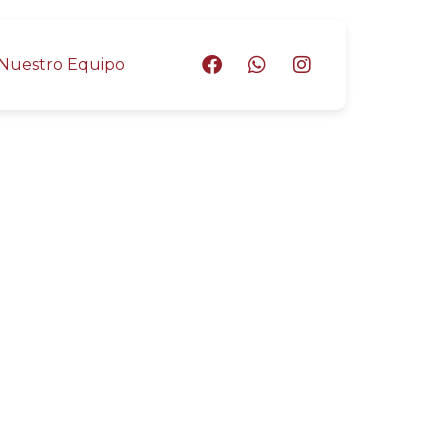
Nuestro Equipo
: Sweet
n kansen