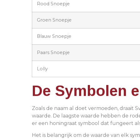
Rood Snoepje
Groen Snoepje
Blauw Snoepje
Paars Snoepje
Lolly
De Symbolen e
Zoals de naam al doet vermoeden, draait S
waarde. De laagste waarde hebben de rode,
er een honingraat symbool dat fungeert als 
Het is belangrijk om de waarde van elk sym