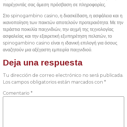
παρέχοντάς σας άμεση πρόσβαση σε πληροφορίες.
Στο spinogambino casino, η διασκέδαση, η ασφάλεια και η
ικανοποίηση των παικτών αποτελούν προτεραιότητα. Με την
τεράστια ποικιλία παιχνιδιών, την αιχμή της τεχνολογίας
ασφαλείας και την εξαιρετική εξυπηρέτηση πελατών, το
spinogambino casino είναι η ιδανική επιλογή για όσους
αναζητούν μια αξέχαστη εμπειρία παιχνιδιού.
Deja una respuesta
Tu dirección de correo electrónico no será publicada.
Los campos obligatorios están marcados con
*
Comentario
*