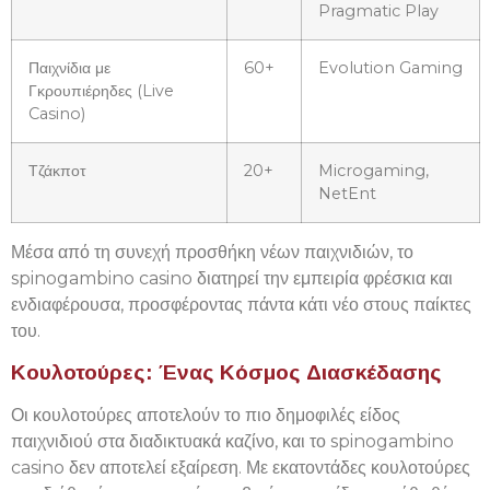
Pragmatic Play
Παιχνίδια με
60+
Evolution Gaming
Γκρουπιέρηδες (Live
Casino)
Τζάκποτ
20+
Microgaming,
NetEnt
Μέσα από τη συνεχή προσθήκη νέων παιχνιδιών, το
spinogambino casino διατηρεί την εμπειρία φρέσκια και
ενδιαφέρουσα, προσφέροντας πάντα κάτι νέο στους παίκτες
του.
Κουλοτούρες: Ένας Κόσμος Διασκέδασης
Οι κουλοτούρες αποτελούν το πιο δημοφιλές είδος
παιχνιδιού στα διαδικτυακά καζίνο, και το spinogambino
casino δεν αποτελεί εξαίρεση. Με εκατοντάδες κουλοτούρες