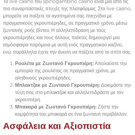
Το live casino του spinogambino casino είναι μια από τις
πιο συναρπαστικές πτυχές της πλατφόρμας. Στο live casino,
μπορείτε να παίξετε τα αγαπημένα σας παιχνίδια με
πραγματικούς γκρουπιέρηδες, σε πραγματικό χρόνο, μέσω
ζωντανής ροής βίντεο. Η αλληλεπίδραση με τους
γκρουπιέρηδες και τους άλλους παίκτες δημιουργεί μια
ατμόσφαιρα παρόμοια με αυτή ενός πραγματικού καζίνο,
ενώ παράλληλα έχετε την άνεση να παίζετε από το σπίτι σας.
Ρουλέτα με Ζωντανό Γκρουπιέρη:
Απολαύστε την
εμπειρία της ρουλέτας σε πραγματικό χρόνο, με
αληθινούς γκρουπιέρηδες.
Μπλακτζακ με Ζωντανό Γκρουπιέρη:
Δοκιμάστε την
τύχη σας στο μπλακτζακ και αλληλεπιδράστε με τον
γκρουπιέρη.
Μπακαρά με Ζωντανό Γκρουπιέρη:
Ζήστε την
κομψότητα του μπακαρά σε ένα ζωντανό περιβάλλον.
Ασφάλεια και Αξιοπιστία