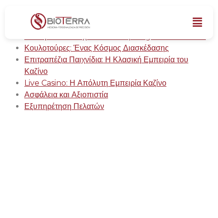
Εμπειρία παιχνιδιού επιπέδου VIP: spinogambino
casino και ατελείωτες στιγμές διασκέδασης.
Η Γκάμα των Παιχνιδιών στο spinogambino casino
Κουλοτούρες: Ένας Κόσμος Διασκέδασης
Επιτραπέζια Παιχνίδια: Η Κλασική Εμπειρία του
Καζίνο
Live Casino: Η Απόλυτη Εμπειρία Καζίνο
Ασφάλεια και Αξιοπιστία
Εξυπηρέτηση Πελατών
Εμπειρία παιχνιδιού
επιπέδου VIP:
spinogambino casino
και ατελείωτες στιγμές
διασκέδασης.