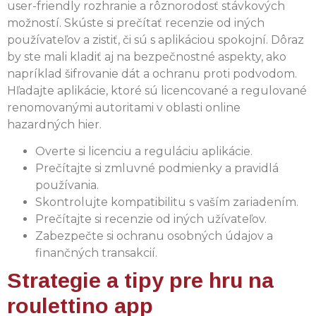
user-friendly rozhranie a rôznorodosť stávkových
možností. Skúste si prečítať recenzie od iných
používateľov a zistiť, či sú s aplikáciou spokojní. Dôraz
by ste mali kladiť aj na bezpečnostné aspekty, ako
napríklad šifrovanie dát a ochranu proti podvodom.
Hľadajte aplikácie, ktoré sú licencované a regulované
renomovanými autoritami v oblasti online
hazardných hier.
Overte si licenciu a reguláciu aplikácie.
Prečítajte si zmluvné podmienky a pravidlá
používania.
Skontrolujte kompatibilitu s vaším zariadením.
Prečítajte si recenzie od iných užívateľov.
Zabezpečte si ochranu osobných údajov a
finančných transakcií.
Strategie a tipy pre hru na
roulettino app