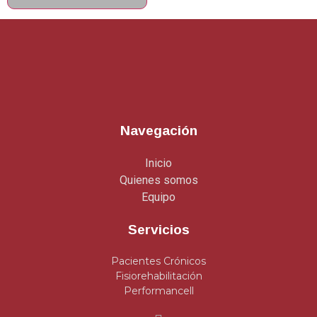
Navegación
Inicio
Quienes somos
Equipo
Servicios
Pacientes Crónicos
Fisiorehabilitación
Performancell