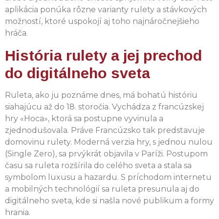
aplikácia ponúka rôzne varianty rulety a stávkových
možností, ktoré uspokojí aj toho najnáročnejšieho
hráča.
História rulety a jej prechod
do digitálneho sveta
Ruleta, ako ju poznáme dnes, má bohatú históriu
siahajúcu až do 18. storočia. Vychádza z francúzskej
hry «Hoca», ktorá sa postupne vyvinula a
zjednodušovala. Práve Francúzsko tak predstavuje
domovinu rulety. Moderná verzia hry, s jednou nulou
(Single Zero), sa prvýkrát objavila v Paríži. Postupom
času sa ruleta rozšírila do celého sveta a stala sa
symbolom luxusu a hazardu. S príchodom internetu
a mobilných technológií sa ruleta presunula aj do
digitálneho sveta, kde si našla nové publikum a formy
hrania.