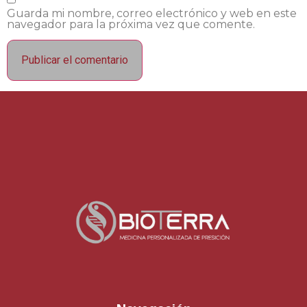
Guarda mi nombre, correo electrónico y web en este
navegador para la próxima vez que comente.