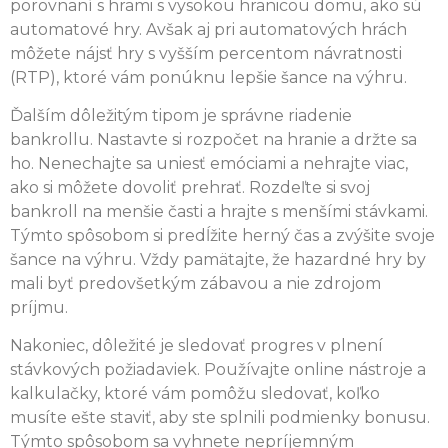
porovnaní s hrami s vysokou hranicou domu, ako sú
automatové hry. Avšak aj pri automatových hrách
môžete nájsť hry s vyšším percentom návratnosti
(RTP), ktoré vám ponúknu lepšie šance na výhru.
Ďalším dôležitým tipom je správne riadenie
bankrollu. Nastavte si rozpočet na hranie a držte sa
ho. Nenechajte sa uniesť emóciami a nehrajte viac,
ako si môžete dovoliť prehrať. Rozdeľte si svoj
bankroll na menšie časti a hrajte s menšími stávkami.
Týmto spôsobom si predĺžite herný čas a zvýšite svoje
šance na výhru. Vždy pamätajte, že hazardné hry by
mali byť predovšetkým zábavou a nie zdrojom
príjmu.
Nakoniec, dôležité je sledovať progres v plnení
stávkových požiadaviek. Používajte online nástroje a
kalkulačky, ktoré vám pomôžu sledovať, koľko
musíte ešte staviť, aby ste splnili podmienky bonusu.
Týmto spôsobom sa vyhnete nepríjemným