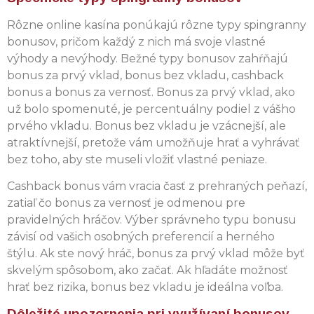
Rôzne online kasína ponúkajú rôzne typy spingranny
bonusov, pričom každý z nich má svoje vlastné
výhody a nevýhody. Bežné typy bonusov zahŕňajú
bonus za prvý vklad, bonus bez vkladu, cashback
bonus a bonus za vernosť. Bonus za prvý vklad, ako
už bolo spomenuté, je percentuálny podiel z vášho
prvého vkladu. Bonus bez vkladu je vzácnejší, ale
atraktívnejší, pretože vám umožňuje hrať a vyhrávať
bez toho, aby ste museli vložiť vlastné peniaze.
Cashback bonus vám vracia časť z prehraných peňazí,
zatiaľ čo bonus za vernosť je odmenou pre
pravidelných hráčov. Výber správneho typu bonusu
závisí od vašich osobných preferencií a herného
štýlu. Ak ste nový hráč, bonus za prvý vklad môže byť
skvelým spôsobom, ako začať. Ak hľadáte možnosť
hrať bez rizika, bonus bez vkladu je ideálna voľba.
Dôležité upozornenia pri využívaní bonusov