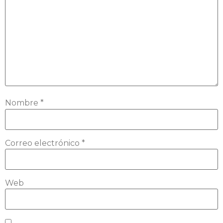
Nombre
*
Correo electrónico
*
Web