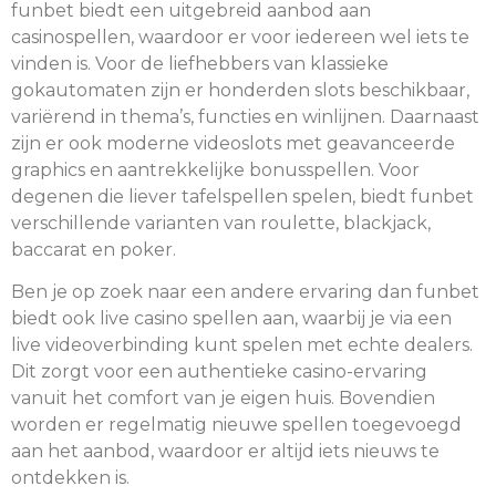
funbet biedt een uitgebreid aanbod aan
casinospellen, waardoor er voor iedereen wel iets te
vinden is. Voor de liefhebbers van klassieke
gokautomaten zijn er honderden slots beschikbaar,
variërend in thema’s, functies en winlijnen. Daarnaast
zijn er ook moderne videoslots met geavanceerde
graphics en aantrekkelijke bonusspellen. Voor
degenen die liever tafelspellen spelen, biedt funbet
verschillende varianten van roulette, blackjack,
baccarat en poker.
Ben je op zoek naar een andere ervaring dan funbet
biedt ook live casino spellen aan, waarbij je via een
live videoverbinding kunt spelen met echte dealers.
Dit zorgt voor een authentieke casino-ervaring
vanuit het comfort van je eigen huis. Bovendien
worden er regelmatig nieuwe spellen toegevoegd
aan het aanbod, waardoor er altijd iets nieuws te
ontdekken is.