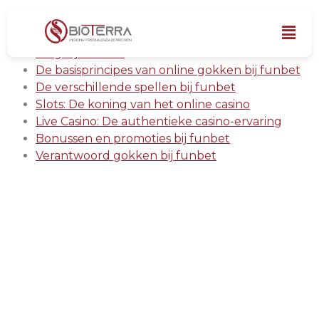
Winnende strategieën bouwen doe je bij
funbet, voor een opwindende gokervaring vol
mogelijkheden.
De basisprincipes van online gokken bij funbet
De verschillende spellen bij funbet
Slots: De koning van het online casino
Live Casino: De authentieke casino-ervaring
Bonussen en promoties bij funbet
Verantwoord gokken bij funbet
Winnende strategieën
bouwen doe je bij
funbet, voor een
opwindende
gokervaring vol