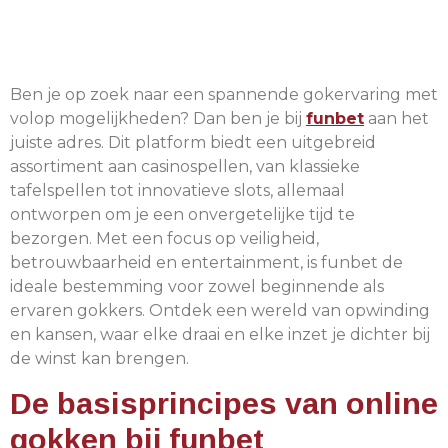
mogelijkheden.
Ben je op zoek naar een spannende gokervaring met
volop mogelijkheden? Dan ben je bij
funbet
aan het
juiste adres. Dit platform biedt een uitgebreid
assortiment aan casinospellen, van klassieke
tafelspellen tot innovatieve slots, allemaal
ontworpen om je een onvergetelijke tijd te
bezorgen. Met een focus op veiligheid,
betrouwbaarheid en entertainment, is funbet de
ideale bestemming voor zowel beginnende als
ervaren gokkers. Ontdek een wereld van opwinding
en kansen, waar elke draai en elke inzet je dichter bij
de winst kan brengen.
De basisprincipes van online
gokken bij funbet