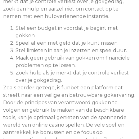
merkt dat je controle verliest over je gokgedrag,
zoek dan hulp en aarzel niet om contact op te
nemen met een hulpverlenende instantie.
Stel een budget in voordat je begint met
gokken.
Speel alleen met geld dat je kunt missen.
Stel limieten in aan je inzetten en speelduur.
Maak geen gebruik van gokken om financiële
problemen op te lossen.
Zoek hulp als je merkt dat je controle verliest
over je gokgedrag.
Zoals eerder gezegd, is funbet een platform dat
streeft naar een veilige en betrouwbare gokervaring.
Door de principes van verantwoord gokken te
volgen en gebruik te maken van de beschikbare
tools, kan je optimaal genieten van de spannende
wereld van online casino spellen. De vele spellen,
aantrekkelijke bonussen en de focus op