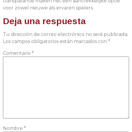
transparantie maken het een aantrekkelijke optie
voor zowel nieuwe als ervaren spelers.
Deja una respuesta
Tu dirección de correo electrónico no será publicada.
Los campos obligatorios están marcados con
*
Comentario
*
Nombre
*