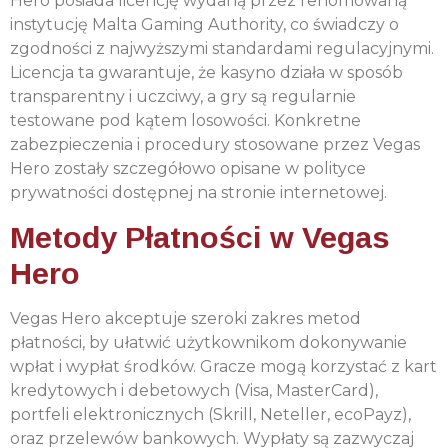
Hero posiada licencję wydaną przez renomowaną
instytucję Malta Gaming Authority, co świadczy o
zgodności z najwyższymi standardami regulacyjnymi.
Licencja ta gwarantuje, że kasyno działa w sposób
transparentny i uczciwy, a gry są regularnie
testowane pod kątem losowości. Konkretne
zabezpieczenia i procedury stosowane przez Vegas
Hero zostały szczegółowo opisane w polityce
prywatności dostępnej na stronie internetowej.
Metody Płatności w Vegas
Hero
Vegas Hero akceptuje szeroki zakres metod
płatności, by ułatwić użytkownikom dokonywanie
wpłat i wypłat środków. Gracze mogą korzystać z kart
kredytowych i debetowych (Visa, MasterCard),
portfeli elektronicznych (Skrill, Neteller, ecoPayz),
oraz przelewów bankowych. Wypłaty są zazwyczaj