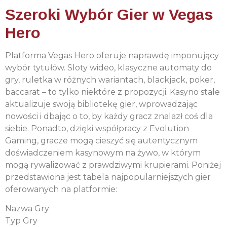
Szeroki Wybór Gier w Vegas
Hero
Platforma Vegas Hero oferuje naprawdę imponujący
wybór tytułów. Sloty wideo, klasyczne automaty do
gry, ruletka w różnych wariantach, blackjack, poker,
baccarat – to tylko niektóre z propozycji. Kasyno stale
aktualizuje swoją bibliotekę gier, wprowadzając
nowości i dbając o to, by każdy gracz znalazł coś dla
siebie. Ponadto, dzięki współpracy z Evolution
Gaming, gracze mogą cieszyć się autentycznym
doświadczeniem kasynowym na żywo, w którym
mogą rywalizować z prawdziwymi krupierami. Poniżej
przedstawiona jest tabela najpopularniejszych gier
oferowanych na platformie:
Nazwa Gry
Typ Gry