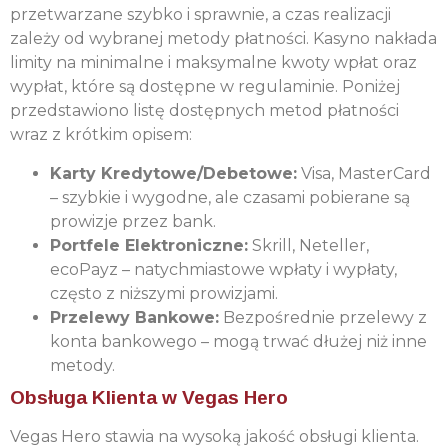
przetwarzane szybko i sprawnie, a czas realizacji
zależy od wybranej metody płatności. Kasyno nakłada
limity na minimalne i maksymalne kwoty wpłat oraz
wypłat, które są dostępne w regulaminie. Poniżej
przedstawiono listę dostępnych metod płatności
wraz z krótkim opisem:
Karty Kredytowe/Debetowe:
Visa, MasterCard
– szybkie i wygodne, ale czasami pobierane są
prowizje przez bank.
Portfele Elektroniczne:
Skrill, Neteller,
ecoPayz – natychmiastowe wpłaty i wypłaty,
często z niższymi prowizjami.
Przelewy Bankowe:
Bezpośrednie przelewy z
konta bankowego – mogą trwać dłużej niż inne
metody.
Obsługa Klienta w Vegas Hero
Vegas Hero stawia na wysoką jakość obsługi klienta.