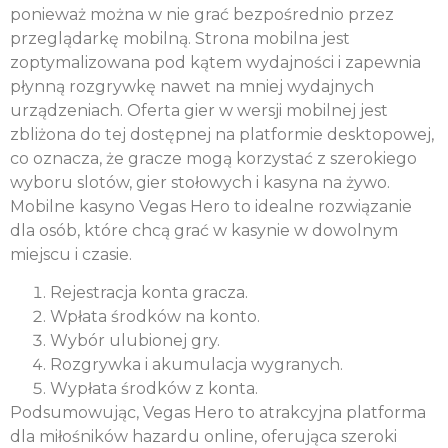
ponieważ można w nie grać bezpośrednio przez
przeglądarkę mobilną. Strona mobilna jest
zoptymalizowana pod kątem wydajności i zapewnia
płynną rozgrywkę nawet na mniej wydajnych
urządzeniach. Oferta gier w wersji mobilnej jest
zbliżona do tej dostępnej na platformie desktopowej,
co oznacza, że gracze mogą korzystać z szerokiego
wyboru slotów, gier stołowych i kasyna na żywo.
Mobilne kasyno Vegas Hero to idealne rozwiązanie
dla osób, które chcą grać w kasynie w dowolnym
miejscu i czasie.
Rejestracja konta gracza.
Wpłata środków na konto.
Wybór ulubionej gry.
Rozgrywka i akumulacja wygranych.
Wypłata środków z konta.
Podsumowując, Vegas Hero to atrakcyjna platforma
dla miłośników hazardu online, oferująca szeroki