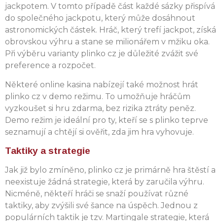
jackpotem. V tomto případě část každé sázky přispívá
do společného jackpotu, který může dosáhnout
astronomických částek. Hráč, který trefí jackpot, získá
obrovskou výhru a stane se milionářem v mžiku oka.
Při výběru varianty plinko cz je důležité zvážit své
preference a rozpočet.
Některé online kasina nabízejí také možnost hrát
plinko cz v demo režimu. To umožňuje hráčům
vyzkoušet si hru zdarma, bez rizika ztráty peněz.
Demo režim je ideální pro ty, kteří se s plinko teprve
seznamují a chtějí si ověřit, zda jim hra vyhovuje.
Taktiky a strategie
Jak již bylo zmíněno, plinko cz je primárně hra štěstí a
neexistuje žádná strategie, která by zaručila výhru.
Nicméně, někteří hráči se snaží používat různé
taktiky, aby zvýšili své šance na úspěch. Jednou z
populárních taktik je tzv. Martingale strategie, která