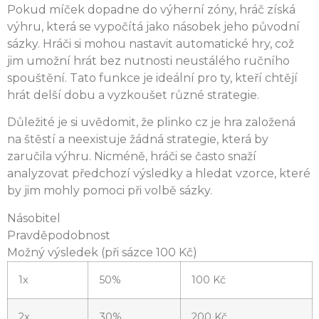
Pokud míček dopadne do výherní zóny, hráč získá
výhru, která se vypočítá jako násobek jeho původní
sázky. Hráči si mohou nastavit automatické hry, což
jim umožní hrát bez nutnosti neustálého ručního
spouštění. Tato funkce je ideální pro ty, kteří chtějí
hrát delší dobu a vyzkoušet různé strategie.
Důležité je si uvědomit, že plinko cz je hra založená
na štěstí a neexistuje žádná strategie, která by
zaručila výhru. Nicméně, hráči se často snaží
analyzovat předchozí výsledky a hledat vzorce, které
by jim mohly pomoci při volbě sázky.
Násobitel
Pravděpodobnost
Možný výsledek (při sázce 100 Kč)
1x
50%
100 Kč
2x
30%
200 Kč