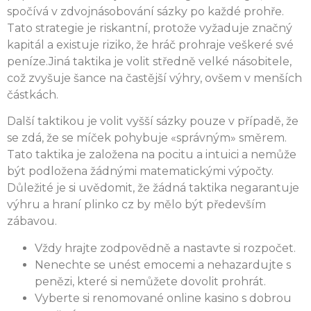
spočívá v zdvojnásobování sázky po každé prohře.
Tato strategie je riskantní, protože vyžaduje značný
kapitál a existuje riziko, že hráč prohraje veškeré své
peníze.Jiná taktika je volit středně velké násobitele,
což zvyšuje šance na častější výhry, ovšem v menších
částkách.
Další taktikou je volit vyšší sázky pouze v případě, že
se zdá, že se míček pohybuje «správným» směrem.
Tato taktika je založena na pocitu a intuici a nemůže
být podložena žádnými matematickými výpočty.
Důležité je si uvědomit, že žádná taktika negarantuje
výhru a hraní plinko cz by mělo být především
zábavou.
Vždy hrajte zodpovědně a nastavte si rozpočet.
Nenechte se unést emocemi a nehazardujte s
penězi, které si nemůžete dovolit prohrát.
Vyberte si renomované online kasino s dobrou