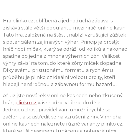
vtáhne.
Hra plinko cz, oblíbená a jednoduchá zábava, si
získává stále větší popularitu mezi hráči online kasin.
Tato hra, založená na štěstí, nabízí vzrušující zážitek
s potenciálem zajímavých výher. Princip je prostý:
hráč hodí míček, který se odráží od kolíků a nakonec
spadne do jedné z mnoha výherních zón. Velikost
výhry závisí na tom, do které zóny míček dopadne.
Díky svému přístupnému formátu a rychlému
průběhu je plinko cz ideální volbou pro ty, kteří
hledají nenáročnou a zábavnou formu hazardu.
Ať už jste nováček v online kasinech nebo zkušený
hráč,
plinko cz
vás snadno vtáhne do děje.
Jednoduchost pravidel vám umožní rychle se
začlenit a soustředit se na vzrušení z hry. V mnoha
online kasinech naleznete různé varianty plinko cz,
které se liší designem, funkcemi a potenciálními