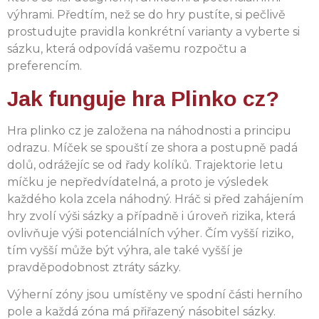
výhrami. Předtím, než se do hry pustíte, si pečlivě
prostudujte pravidla konkrétní varianty a vyberte si
sázku, která odpovídá vašemu rozpočtu a
preferencím.
Jak funguje hra Plinko cz?
Hra plinko cz je založena na náhodnosti a principu
odrazu. Míček se spouští ze shora a postupně padá
dolů, odrážejíc se od řady kolíků. Trajektorie letu
míčku je nepředvídatelná, a proto je výsledek
každého kola zcela náhodný. Hráč si před zahájením
hry zvolí výši sázky a případně i úroveň rizika, která
ovlivňuje výši potenciálních výher. Čím vyšší riziko,
tím vyšší může být výhra, ale také vyšší je
pravděpodobnost ztráty sázky.
Výherní zóny jsou umístěny ve spodní části herního
pole a každá zóna má přiřazený násobitel sázky.