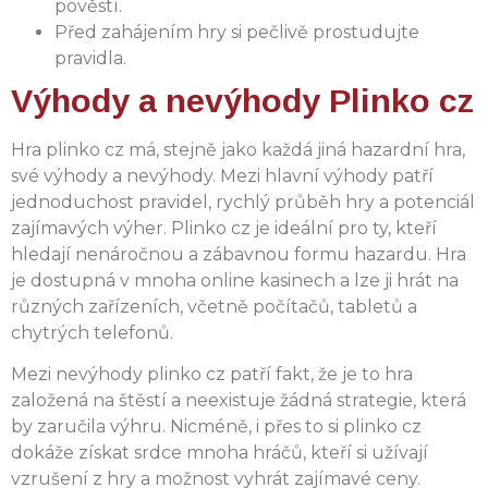
pověstí.
Před zahájením hry si pečlivě prostudujte
pravidla.
Výhody a nevýhody Plinko cz
Hra plinko cz má, stejně jako každá jiná hazardní hra,
své výhody a nevýhody. Mezi hlavní výhody patří
jednoduchost pravidel, rychlý průběh hry a potenciál
zajímavých výher. Plinko cz je ideální pro ty, kteří
hledají nenáročnou a zábavnou formu hazardu. Hra
je dostupná v mnoha online kasinech a lze ji hrát na
různých zařízeních, včetně počítačů, tabletů a
chytrých telefonů.
Mezi nevýhody plinko cz patří fakt, že je to hra
založená na štěstí a neexistuje žádná strategie, která
by zaručila výhru. Nicméně, i přes to si plinko cz
dokáže získat srdce mnoha hráčů, kteří si užívají
vzrušení z hry a možnost vyhrát zajímavé ceny.