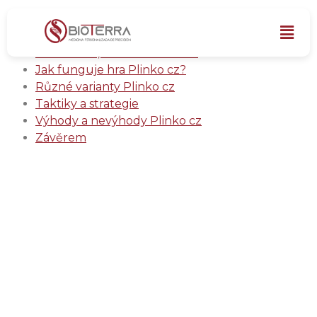
Zábavné štěstí v akci – až 500x násobek vaší
sázky čeká s plinko cz a jednoduchou
hratelností, která vás vtáhne.
Jak funguje hra Plinko cz?
Různé varianty Plinko cz
Taktiky a strategie
Výhody a nevýhody Plinko cz
Závěrem
Zábavné štěstí v akci –
až 500x násobek vaší
sázky čeká s plinko cz
a jednoduchou
hratelností, která vás