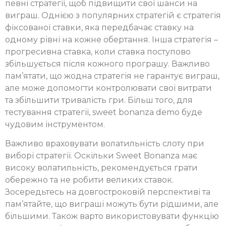
певні стратегії, щоб підвищити свої шанси на
виграш. Однією з популярних стратегій є стратегія
фіксованої ставки, яка передбачає ставку на
одному рівні на кожне обертання. Інша стратегія –
прогресивна ставка, коли ставка поступово
збільшується після кожного програшу. Важливо
пам’ятати, що жодна стратегія не гарантує виграш,
але може допомогти контролювати свої витрати
та збільшити тривалість гри. Більш того, для
тестування стратегії, sweet bonanza demo буде
чудовим інструментом.
Важливо враховувати волатильність слоту при
виборі стратегії. Оскільки Sweet Bonanza має
високу волатильність, рекомендується грати
обережно та не робити великих ставок.
Зосередьтесь на довгостроковій перспективі та
пам’ятайте, що виграші можуть бути рідшими, але
більшими. Також варто використовувати функцію