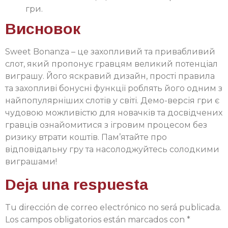
гри.
Висновок
Sweet Bonanza – це захопливий та привабливий
слот, який пропонує гравцям великий потенціал
виграшу. Його яскравий дизайн, прості правила
та захопливі бонусні функції роблять його одним з
найпопулярніших слотів у світі. Демо-версія гри є
чудовою можливістю для новачків та досвідчених
гравців ознайомитися з ігровим процесом без
ризику втрати коштів. Пам’ятайте про
відповідальну гру та насолоджуйтесь солодкими
виграшами!
Deja una respuesta
Tu dirección de correo electrónico no será publicada.
Los campos obligatorios están marcados con
*