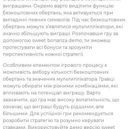
виграшами. Окремо варто виділити функцію
безкоштовних обертань, яка активується при
випадінні певних символів. Під час безкоштовних
обертань можуть з’являтися мультиплікатори, які
значно збільшують виграші. Розпочавши гру за
допомогою sweet bonanza demo, ти зможеш
протестувати всі бонуси та зрозуміти
перспективність кожної стратегії.
Особливим елементом ігрового процесу є
можливість вибору кількості безкоштовних
обертань та значення мультиплікатора. Гравці
можуть обирати між різними комбінаціями, які
впливають на потенціал виграшу. Варто
зазначити, що гра має високу волатильність, що
означає, що виграші будуть рідшими, але
більшими. Для успішної гри рекомендується
розробити стратегію та розумно керувати
ставками. Використовуйте демо версію sweet