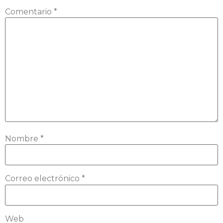
Comentario
*
Nombre
*
Correo electrónico
*
Web