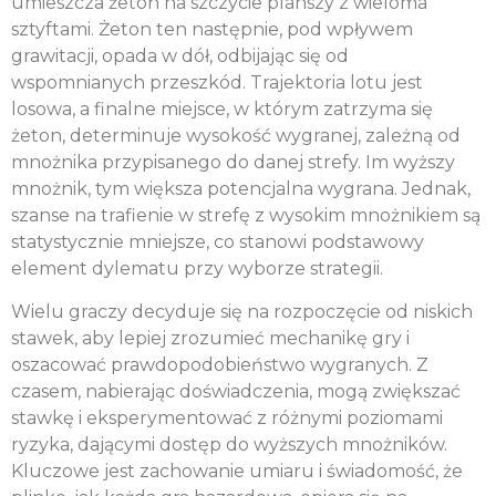
umieszcza żeton na szczycie planszy z wieloma
sztyftami. Żeton ten następnie, pod wpływem
grawitacji, opada w dół, odbijając się od
wspomnianych przeszkód. Trajektoria lotu jest
losowa, a finalne miejsce, w którym zatrzyma się
żeton, determinuje wysokość wygranej, zależną od
mnożnika przypisanego do danej strefy. Im wyższy
mnożnik, tym większa potencjalna wygrana. Jednak,
szanse na trafienie w strefę z wysokim mnożnikiem są
statystycznie mniejsze, co stanowi podstawowy
element dylematu przy wyborze strategii.
Wielu graczy decyduje się na rozpoczęcie od niskich
stawek, aby lepiej zrozumieć mechanikę gry i
oszacować prawdopodobieństwo wygranych. Z
czasem, nabierając doświadczenia, mogą zwiększać
stawkę i eksperymentować z różnymi poziomami
ryzyka, dającymi dostęp do wyższych mnożników.
Kluczowe jest zachowanie umiaru i świadomość, że