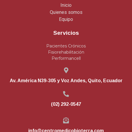
Inicio
Quienes somos
Equipo
Servicios
Pacientes Crónicos
Fisiorehabilitación
Performancell
Av. América N39-305 y Voz Andes, Quito, Ecuador
(02) 292-0547
info@centromedicobioterra.com