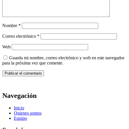
Nombre
*
Correo electrónico
*
Web
Guarda mi nombre, correo electrónico y web en este navegador
para la próxima vez que comente.
Navegación
Inicio
Quienes somos
Equipo