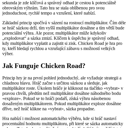
sekunda je zde klíčová a správný odhad je cestou k potenciálně
obrovským výhrám. Tato hra se stala oblíbenou pro svou
jednoduchost, rychlé tempo a vzrušení, které nabízí.
Základní princip spočívá v sázení na rostoucí multiplikátor. Čím déle
se hráč sázkou drží, tím vyšší multiplikátor dosáhne a tím větší bude
potenciální výhra. Ale pozor, multiplikátor může kdykoliv
„explodovat“ a sázka zmizí. Klíčem k úspěchu je správný odhad,
kdy multiplikátor vyplatit a zajistit si zisk. Chicken Road je hra pro
ty, kteří hledají rychlou a vzrušující zábavu s možností velkých
výher.
Jak Funguje Chicken Road?
Princip hry je na první pohled jednoduchý, ale vyžaduje strategii a
chladnou hlavu. Hráč začne s určitou sázkou a sleduje, jak
multiplikátor roste. Úkolem hráče je kliknout na tlačítko «vybrat» v
pravou chvíli, předtím než multiplikátor dosáhne náhodného bodu
«exploze». Pokud se to hráči podaří, získá výhru násobenou
dosaženým multiplikátorem. Pokud multiplikátor exploze dosáhne
dříve, než hráč klikne na «vybrat», sázka propadne.
Hra nabízí i možnost automatického výběru, kde si hráč nastaví
procentuální hodnotu multiplikátoru, při které se sázka automaticky