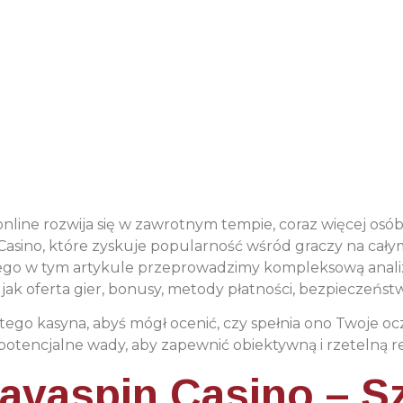
asino opinie 
grane czekają
online rozwija się w zawrotnym tempie, coraz więcej os
n Casino, które zyskuje popularność wśród graczy na cały
tego w tym artykule przeprowadzimy kompleksową analiz
k oferta gier, bonusy, metody płatności, bezpieczeństw
tego kasyna, abyś mógł ocenić, czy spełnia ono Twoje o
 potencjalne wady, aby zapewnić obiektywną i rzetelną r
Savaspin Casino – S