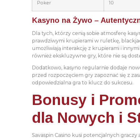
Poker
10
Kasyno na Żywo – Autentyczn
Dla tych, którzy cenią sobie atmosferę kas
prawdziwymi krupierami w ruletkę, blackjac
umożliwiają interakcję z krupierami i inny
również ekskluzywne gry, które nie są dos
Dodatkowo, kasyno regularnie dodaje nowe g
przed rozpoczęciem gry zapoznać się z zasa
odpowiedzialna gra to klucz do sukcesu.
Bonusy i Promo
dla Nowych i S
Savaspin Casino kusi potencjalnych graczy