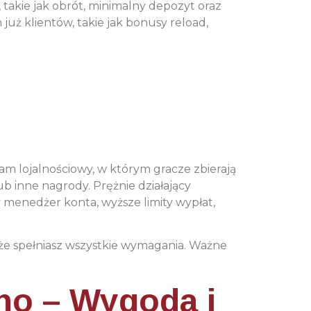
akie jak obrót, minimalny depozyt oraz
już klientów, takie jak bonusy reload,
am lojalnościowy, w którym gracze zbierają
 inne nagrody. Prężnie działający
 menedżer konta, wyższe limity wypłat,
 że spełniasz wszystkie wymagania. Ważne
no – Wygoda i