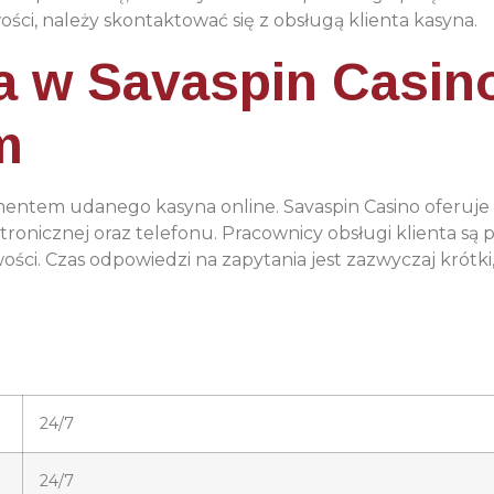
ości, należy skontaktować się z obsługą klienta kasyna.
a w Savaspin Casin
m
mentem udanego kasyna online. Savaspin Casino oferuje
onicznej oraz telefonu. Pracownicy obsługi klienta są p
ości. Czas odpowiedzi na zapytania jest zazwyczaj krót
24/7
24/7