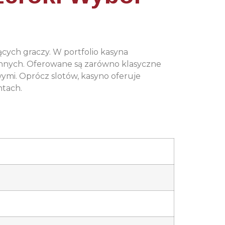
cych graczy. W portfolio kasyna
 innych. Oferowane są zarówno klasyczne
ymi. Oprócz slotów, kasyno oferuje
ntach.