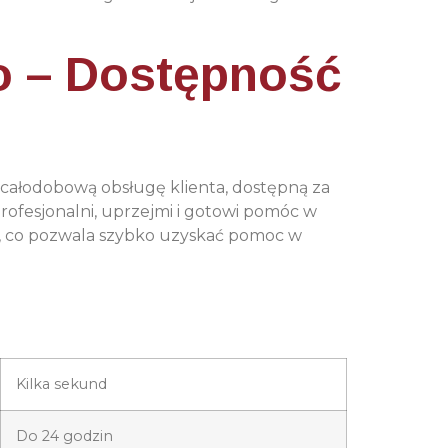
o – Dostępność
 całodobową obsługę klienta, dostępną za
rofesjonalni, uprzejmi i gotowi pomóc w
ki, co pozwala szybko uzyskać pomoc w
Kilka sekund
Do 24 godzin