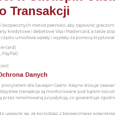
o Transakcji
 i bezpiecznych metod płatności, aby zapewnić graczom
rty kredytowe i debetowe Visa i Mastercard, a także pop
o często umożliwia wpłaty i wypłaty za pomocą kryptowalut
tercard)
r, PayPal)
coin)
 Ochrona Danych
t priorytetem dla Savaspin Casino. Kasyno stosuje zaaw
 Wszystkie transakcje są monitorowane pod kątem oszus
ą przez renomowaną jurysdykcję, co gwarantuje zgodnoś
o upewnić się, że korzystasz z bezpiecznego połączeni