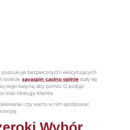
i szansa na
 na Ciebie
ób poszukuje bezpiecznych i ekscytujących
m świecie.
savaspin casino opinie
stały się
ę tego kasyna, aby pomóc Ci podjąć
o oraz obsługę klienta.
czekiwania i czy warto w nim spróbować
ecenzję.
zeroki Wybór