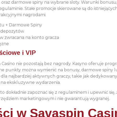
raz darmowe spiny na wybrane sloty. Warunki bonusu, t
ulaminie. Stałe promocje skierowane są do istniejących 
trakcyjnymi nagrodami.
tu + Darmowe Spiny
o depozytów
w zwracana na konto gracza
iężne
ciowe i VIP
n Casino nie pozostają bez nagrody. Kasyno oferuje progr
ne punkty można wymienić na bonusy, darmowe spiny lub
dla najbardziej aktywnych graczy, takie jak dedykowany
 na ekskluzywne wydarzenia.
o dokładnie zapoznać się z regulaminem i upewnić się,
narzędziem marketingowym i nie gwarantują wygranej.
ci w Savaspin Casi