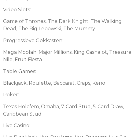
Video Slots:
Game of Thrones, The Dark Knight, The Walking
Dead, The Big Lebowski, The Mummy
Progressieve Gokkasten:
Mega Moolah, Major Millions, King Cashalot, Treasure
Nile, Fruit Fiesta
Table Games:
Blackjack, Roulette, Baccarat, Craps, Keno
Poker:
Texas Hold’em, Omaha, 7-Card Stud, 5-Card Draw,
Caribbean Stud
Live Casino: