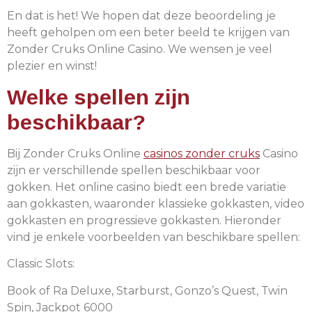
En dat is het! We hopen dat deze beoordeling je
heeft geholpen om een beter beeld te krijgen van
Zonder Cruks Online Casino. We wensen je veel
plezier en winst!
Welke spellen zijn
beschikbaar?
Bij Zonder Cruks Online
casinos zonder cruks
Casino
zijn er verschillende spellen beschikbaar voor
gokken. Het online casino biedt een brede variatie
aan gokkasten, waaronder klassieke gokkasten, video
gokkasten en progressieve gokkasten. Hieronder
vind je enkele voorbeelden van beschikbare spellen:
Classic Slots:
Book of Ra Deluxe, Starburst, Gonzo’s Quest, Twin
Spin, Jackpot 6000