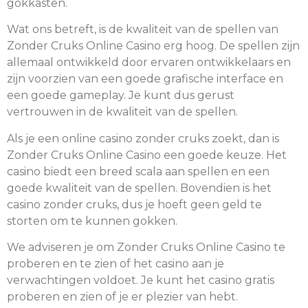
gokkasten.
Wat ons betreft, is de kwaliteit van de spellen van
Zonder Cruks Online Casino erg hoog. De spellen zijn
allemaal ontwikkeld door ervaren ontwikkelaars en
zijn voorzien van een goede grafische interface en
een goede gameplay. Je kunt dus gerust
vertrouwen in de kwaliteit van de spellen.
Als je een online casino zonder cruks zoekt, dan is
Zonder Cruks Online Casino een goede keuze. Het
casino biedt een breed scala aan spellen en een
goede kwaliteit van de spellen. Bovendien is het
casino zonder cruks, dus je hoeft geen geld te
storten om te kunnen gokken.
We adviseren je om Zonder Cruks Online Casino te
proberen en te zien of het casino aan je
verwachtingen voldoet. Je kunt het casino gratis
proberen en zien of je er plezier van hebt.