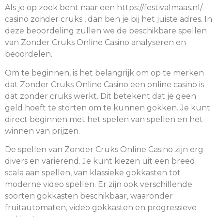
Als je op zoek bent naar een https://festivalmaas.nl/
casino zonder cruks , dan ben je bij het juiste adres. In
deze beoordeling zullen we de beschikbare spellen
van Zonder Cruks Online Casino analyseren en
beoordelen.
Om te beginnen, is het belangrijk om op te merken
dat Zonder Cruks Online Casino een online casino is
dat zonder cruks werkt. Dit betekent dat je geen
geld hoeft te storten om te kunnen gokken. Je kunt
direct beginnen met het spelen van spellen en het
winnen van prijzen.
De spellen van Zonder Cruks Online Casino zijn erg
divers en variërend. Je kunt kiezen uit een breed
scala aan spellen, van klassieke gokkasten tot
moderne video spellen. Er zijn ook verschillende
soorten gokkasten beschikbaar, waaronder
fruitautomaten, video gokkasten en progressieve