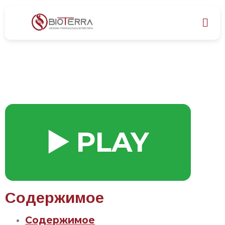
Zonder Cruks Online
Casino – Beoordeling
van beschikbare
spellen
▶️ PLAY
Содержимое
Содержимое