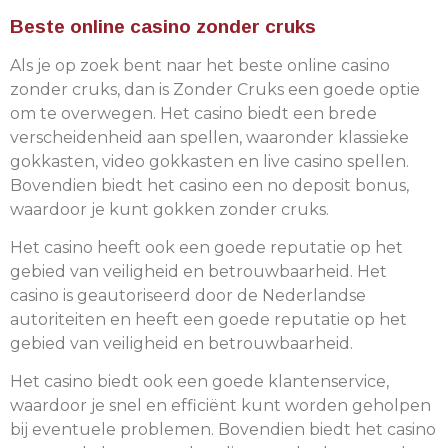
Beste online casino zonder cruks
Als je op zoek bent naar het beste online casino
zonder cruks, dan is Zonder Cruks een goede optie
om te overwegen. Het casino biedt een brede
verscheidenheid aan spellen, waaronder klassieke
gokkasten, video gokkasten en live casino spellen.
Bovendien biedt het casino een no deposit bonus,
waardoor je kunt gokken zonder cruks.
Het casino heeft ook een goede reputatie op het
gebied van veiligheid en betrouwbaarheid. Het
casino is geautoriseerd door de Nederlandse
autoriteiten en heeft een goede reputatie op het
gebied van veiligheid en betrouwbaarheid.
Het casino biedt ook een goede klantenservice,
waardoor je snel en efficiënt kunt worden geholpen
bij eventuele problemen. Bovendien biedt het casino