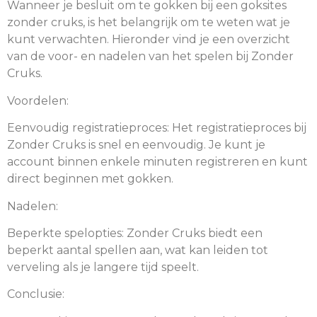
Wanneer je besluit om te gokken bij een goksites
zonder cruks, is het belangrijk om te weten wat je
kunt verwachten. Hieronder vind je een overzicht
van de voor- en nadelen van het spelen bij Zonder
Cruks.
Voordelen:
Eenvoudig registratieproces: Het registratieproces bij
Zonder Cruks is snel en eenvoudig. Je kunt je
account binnen enkele minuten registreren en kunt
direct beginnen met gokken.
Nadelen:
Beperkte spelopties: Zonder Cruks biedt een
beperkt aantal spellen aan, wat kan leiden tot
verveling als je langere tijd speelt.
Conclusie: