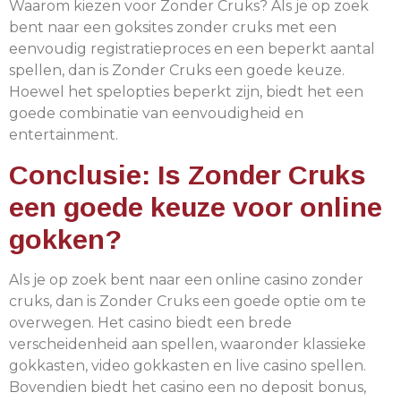
Waarom kiezen voor Zonder Cruks? Als je op zoek
bent naar een goksites zonder cruks met een
eenvoudig registratieproces en een beperkt aantal
spellen, dan is Zonder Cruks een goede keuze.
Hoewel het spelopties beperkt zijn, biedt het een
goede combinatie van eenvoudigheid en
entertainment.
Conclusie: Is Zonder Cruks
een goede keuze voor online
gokken?
Als je op zoek bent naar een online casino zonder
cruks, dan is Zonder Cruks een goede optie om te
overwegen. Het casino biedt een brede
verscheidenheid aan spellen, waaronder klassieke
gokkasten, video gokkasten en live casino spellen.
Bovendien biedt het casino een no deposit bonus,