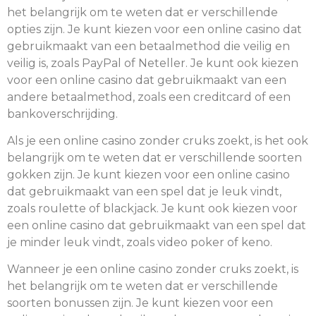
het belangrijk om te weten dat er verschillende
opties zijn. Je kunt kiezen voor een online casino dat
gebruikmaakt van een betaalmethod die veilig en
veilig is, zoals PayPal of Neteller. Je kunt ook kiezen
voor een online casino dat gebruikmaakt van een
andere betaalmethod, zoals een creditcard of een
bankoverschrijding.
Als je een online casino zonder cruks zoekt, is het ook
belangrijk om te weten dat er verschillende soorten
gokken zijn. Je kunt kiezen voor een online casino
dat gebruikmaakt van een spel dat je leuk vindt,
zoals roulette of blackjack. Je kunt ook kiezen voor
een online casino dat gebruikmaakt van een spel dat
je minder leuk vindt, zoals video poker of keno.
Wanneer je een online casino zonder cruks zoekt, is
het belangrijk om te weten dat er verschillende
soorten bonussen zijn. Je kunt kiezen voor een