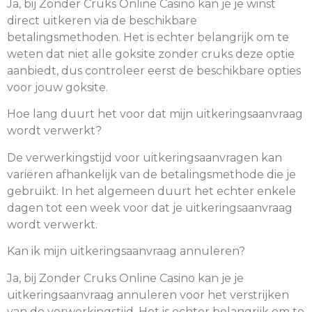
Ja, bij Zonder Cruks Online Casino kan je je winst
direct uitkeren via de beschikbare
betalingsmethoden. Het is echter belangrijk om te
weten dat niet alle goksite zonder cruks deze optie
aanbiedt, dus controleer eerst de beschikbare opties
voor jouw goksite.
Hoe lang duurt het voor dat mijn uitkeringsaanvraag
wordt verwerkt?
De verwerkingstijd voor uitkeringsaanvragen kan
variëren afhankelijk van de betalingsmethode die je
gebruikt. In het algemeen duurt het echter enkele
dagen tot een week voor dat je uitkeringsaanvraag
wordt verwerkt.
Kan ik mijn uitkeringsaanvraag annuleren?
Ja, bij Zonder Cruks Online Casino kan je je
uitkeringsaanvraag annuleren voor het verstrijken
van de verwerkingstijd. Het is echter belangrijk om te