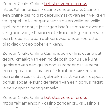
Zonder Cruks Online
bet sites zonder cruks
https://elflamenco.nl/ casino zonder cruks Casino is
een online casino dat gebruikmaakt van een veilig en
veilig spel. Je kunt genieten van een veilig en veilig
spel, zonder dat je je zorgen hoeft te maken over de
veiligheid van je financiën. Je kunt ook genieten van
een breed scala aan gokken, waaronder roulette,
blackjack, video poker en keno.
Zonder Cruks Online Casino is een online casino dat
gebruikmaakt van een no deposit bonus. Je kunt
genieten van een gratis bonus zonder dat je eerst
een deposit moet maken. Je kunt ook kiezen voor
een online casino dat gebruikmaakt van een deposit
bonus, zodat je kunt genieten van een bonus nadat
je een deposit hebt gemaakt.
Zonder Cruks Online
bet sites zonder cruks
https://elflamenco.nl/ casino zonder cruks Casino is