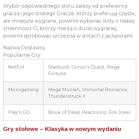
Wybór odpowiedniego slotu zależy od preferencji
gracza i jego strategii. Gracze, którzy preferują częste,
ale mniejsze wygrane, powinni wybierać sloty o niskiej
zmienności. Ci, którzy marzą o dużej wygranej,
powinni spróbować szczęścia w slotach z jackpotami.
Nazwa Dostawcy
Popularne Gry
NetEnt
Starburst, Gonzo’s Quest, Mega
Fortune
Microgaming
Mega Moolah, Immortal Romance,
Thunderstruck II
Play’n GO
Book of Dead, Reactoonz, Fire Joker
Gry stołowe – Klasyka w nowym wydaniu