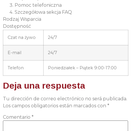
Pomoc telefoniczna
Szczegółowa sekcja FAQ
Rodzaj Wsparcia
Dostępność
Czat na żywo
24/7
E-mail
24/7
Telefon
Poniedziałek – Piątek 9:00-17:00
Deja una respuesta
Tu dirección de correo electrónico no será publicada.
Los campos obligatorios están marcados con
*
Comentario
*