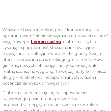
lemon casino i wygraj
więcej niż myślisz!
W świecie hazardu online, gdzie konkurencja jest
ogromna, wyróżnienie się wymaga oferowania czegoś
wyjątkowego.
Lemon casino
, platforma szybko
zyskująca popularność, stawia na innowacyjne
rozwiązania i atrakcyjne warunki dla graczy. Swoją
ofertą skierowaną do szerokiego grona miłośników
gier kasynowych, obiecując nie tylko emocje, ale i
realną szansę na wygraną. To więcej niż tylko miejsce
do gry – to obietnica niezapomnianych wrażeń i
potencjalnie wysokich wygranych.
Platforma koncentruje się na zapewnieniu
najwyższego poziomu bezpieczeństwa i
odpowiedzialnej gry, co w połączeniu z szerokim
wyborem gier i konkurencyjnymi bonusami, sprawia,