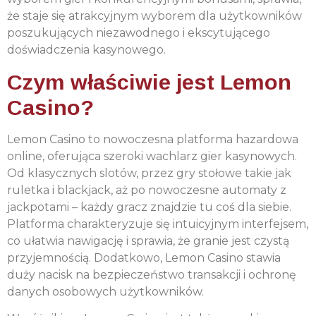
że staje się atrakcyjnym wyborem dla użytkowników
poszukujących niezawodnego i ekscytującego
doświadczenia kasynowego.
Czym właściwie jest Lemon
Casino?
Lemon Casino to nowoczesna platforma hazardowa
online, oferująca szeroki wachlarz gier kasynowych.
Od klasycznych slotów, przez gry stołowe takie jak
ruletka i blackjack, aż po nowoczesne automaty z
jackpotami – każdy gracz znajdzie tu coś dla siebie.
Platforma charakteryzuje się intuicyjnym interfejsem,
co ułatwia nawigację i sprawia, że granie jest czystą
przyjemnością. Dodatkowo, Lemon Casino stawia
duży nacisk na bezpieczeństwo transakcji i ochronę
danych osobowych użytkowników.