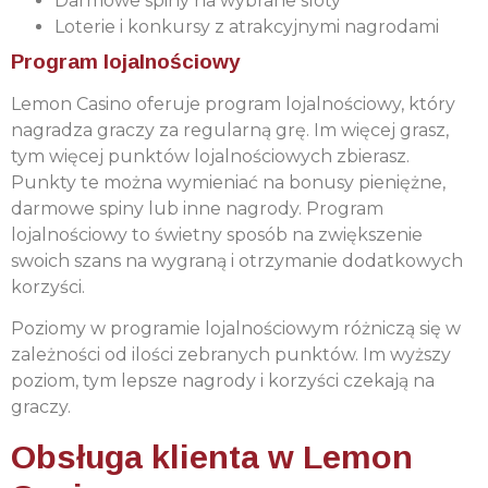
Darmowe spiny na wybrane sloty
Loterie i konkursy z atrakcyjnymi nagrodami
Program lojalnościowy
Lemon Casino oferuje program lojalnościowy, który
nagradza graczy za regularną grę. Im więcej grasz,
tym więcej punktów lojalnościowych zbierasz.
Punkty te można wymieniać na bonusy pieniężne,
darmowe spiny lub inne nagrody. Program
lojalnościowy to świetny sposób na zwiększenie
swoich szans na wygraną i otrzymanie dodatkowych
korzyści.
Poziomy w programie lojalnościowym różniczą się w
zależności od ilości zebranych punktów. Im wyższy
poziom, tym lepsze nagrody i korzyści czekają na
graczy.
Obsługa klienta w Lemon